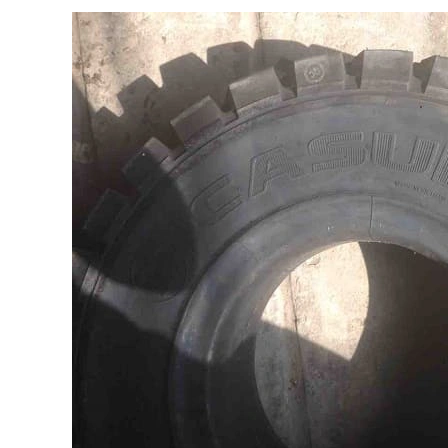
THANG NÂNG ĐÔI
THÙNG NHỰA NẸP GÓC CÓ VÁCH
NGĂN
n hệ: 0909.325.459
Liên hệ: 0909.325.459