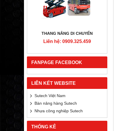
RTON
THANG NÂNG DI CHUYỂN
4MM
Liên hệ: 0909.325.459
Liê
5.459
FANPAGE FACEBOOK
LIÊN KẾT WEBSITE
Sutech Việt Nam
Bàn nâng hàng Sutech
Nhựa công nghiệp Sutech
THỐNG KÊ