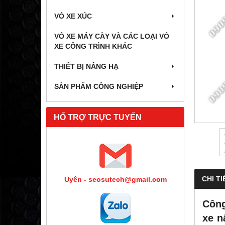
VỎ XE XÚC
VỎ XE MÁY CÀY VÀ CÁC LOẠI VỎ
XE CÔNG TRÌNH KHÁC
THIẾT BỊ NÂNG HẠ
SẢN PHẨM CÔNG NGHIỆP
HỔ TRỢ TRỰC TUYẾN
CHI TI
Uyên - seosutech@gmail.com
Công
xe n