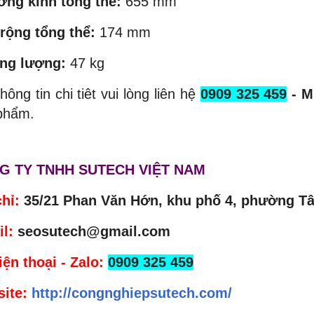
ờng kính tổng thể:
655 mm
 rộng tổng thể:
174 mm
ọng lượng:
47 kg
hông tin chi tiêt vui lòng liên hệ
0909 325 459
- M
phẩm.
G TY TNHH SUTECH VIỆT NAM
chỉ:
35/21 Phan Văn Hớn, khu phố 4, phường Tâ
l:
seosutech@gmail.com
iện thoại - Zalo:
0909 325 459
ite:
http://congnghiepsutech.com/