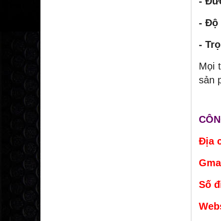
- Đư
- Độ
- Tr
Mọi t
sản 
CÔN
Địa 
Gmai
Số đ
Webs