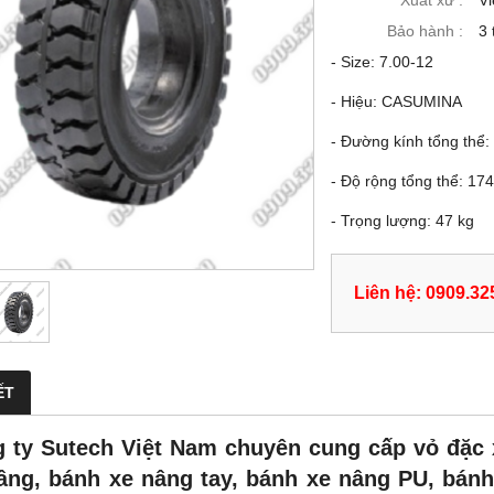
Xuất xứ :
V
Bảo hành :
3 
- Size: 7.00-12
- Hiệu: CASUMINA
- Đường kính tổng thể
- Độ rộng tổng thể: 1
- Trọng lượng: 47 kg
Liên hệ: 0909.32
ẾT
 ty Sutech Việt Nam chuyên cung cấp vỏ đặc 
âng, bánh xe nâng tay, bánh xe nâng PU, bánh 