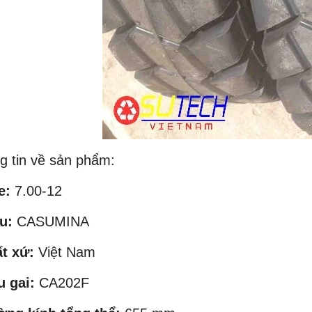
g tin về sản phẩm:
e:
7.00-12
u:
CASUMINA
ất xứ:
Việt Nam
u gai:
CA202F