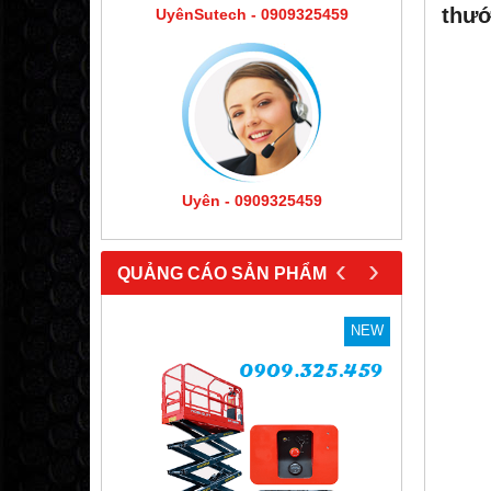
thướ
UyênSutech - 0909325459
Uyên - 0909325459
‹
›
QUẢNG CÁO SẢN PHẨM
NEW
NEW