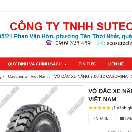
QUY ĐỊNH VÀ CHÍNH SÁCH
TIN TỨC
LIÊN HỆ
g
Casumina - Việt Nam
VỎ ĐẶC XE NÂNG 7.00-12 CASUMINA -
VỎ ĐẶC XE NÂ
VIỆT NAM
(
1
đánh gi
SHARE
TWE