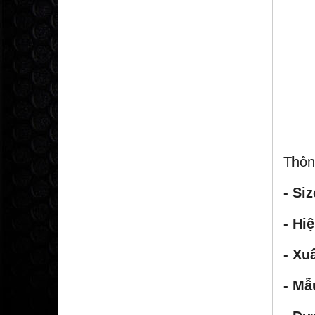
Thôn
- Siz
- Hiệ
- Xu
- Mẫ