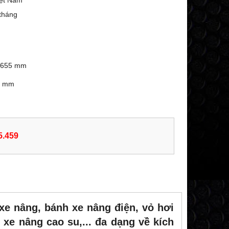
iệt Nam
tháng
: 655 mm
74 mm
5.459
xe nâng, bánh xe nâng điện, vỏ hơi
xe nâng cao su,... đa dạng về kích