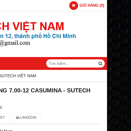
GIỎ HÀNG
(
0
)
 SUTECH VIỆT NAM
NG 7.00-12 CASUMINA - SUTECH
á
)
ET
LINKEDIN