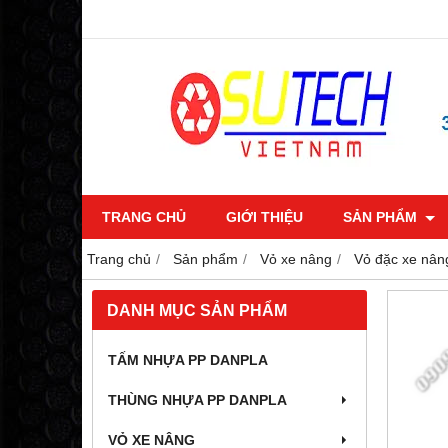
TRANG CHỦ
GIỚI THIỆU
SẢN PHẨM
Trang chủ
Sản phẩm
Vỏ xe nâng
Vỏ đặc xe nân
DANH MỤC SẢN PHẨM
TẤM NHỰA PP DANPLA
THÙNG NHỰA PP DANPLA
VỎ XE NÂNG