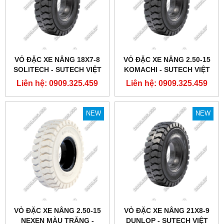
VỎ ĐẶC XE NÂNG 18X7-8
VỎ ĐẶC XE NÂNG 2.50-15
SOLITECH - SUTECH VIỆT
KOMACHI - SUTECH VIỆT
NAM
NAM
Liên hệ: 0909.325.459
Liên hệ: 0909.325.459
NEW
NEW
VỎ ĐẶC XE NÂNG 2.50-15
VỎ ĐẶC XE NÂNG 21X8-9
NEXEN MÀU TRẮNG -
DUNLOP - SUTECH VIỆT