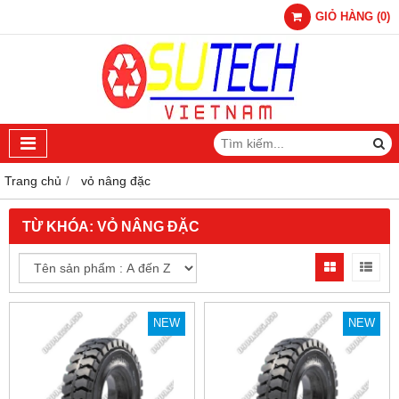
GIỎ HÀNG
(
0
)
Trang chủ
vỏ nâng đặc
TỪ KHÓA:
VỎ NÂNG ĐẶC
NEW
NEW