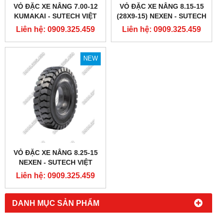
VỎ ĐẶC XE NÂNG 7.00-12
VỎ ĐẶC XE NÂNG 8.15-15
KUMAKAI - SUTECH VIỆT
(28X9-15) NEXEN - SUTECH
NAM
VIỆT NAM
Liên hệ: 0909.325.459
Liên hệ: 0909.325.459
NEW
VỎ ĐẶC XE NÂNG 8.25-15
NEXEN - SUTECH VIỆT
NAM
Liên hệ: 0909.325.459
DANH MỤC SẢN PHẨM