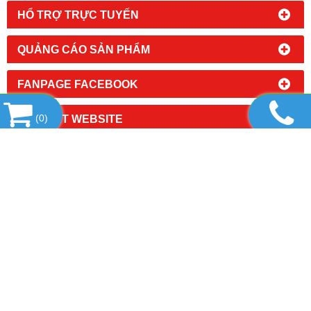
HỔ TRỢ TRỰC TUYẾN
QUẢNG CÁO SẢN PHẨM
FANPAGE FACEBOOK
LIÊN KẾT WEBSITE
(
0
)
THỐNG KÊ
CÔNG TY TNHH SUTECH VIỆT NAM
Địa chỉ mới:
35/21 Phan Văn Hớn, Khu Phố 4, Phường
Đông Hưng Thuận, TP.HCM
(Địa chỉ cũ: 35/21 Phan Văn Hớn, Khu Phố 4, Phường
Tân Thới Nhất, Quận 12, TP.HCM)
Gmail : seosutech@gmail.com
Số điện thoại - Zalo : 0909 325 459 - Uyên
Web :
http://congnghiepsutech.com/
http://sutech.com.vn/