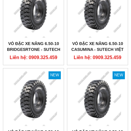
VỎ ĐẶC XE NÂNG 6.50-10
VỎ ĐẶC XE NÂNG 6.50-10
BRIDGESRTONE - SUTECH
CASUMINA - SUTECH VIỆT
VIỆT NAM
NAM
Liên hệ: 0909.325.459
Liên hệ: 0909.325.459
NEW
NEW