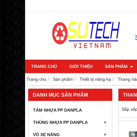
TRANG CHỦ
GIỚI THIỆU
SẢN PHẨM
Trang chủ
Sản phẩm
Thiết bị nâng hạ
Thang nâ
DANH MỤC SẢN PHẨM
THAN
Sắp xếp
TẤM NHỰA PP DANPLA
THÙNG NHỰA PP DANPLA
VỎ XE NÂNG