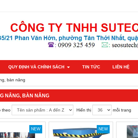
QUY ĐỊNH VÀ CHÍNH SÁCH
TIN TỨC
LIÊN HỆ
ng, bàn nâng
G NÂNG, BÀN NÂNG
 theo
Hiển thị
mỗi trang
NEW
NEW