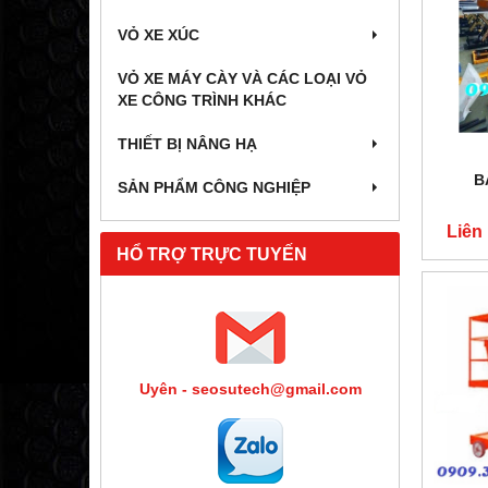
VỎ XE XÚC
VỎ XE MÁY CÀY VÀ CÁC LOẠI VỎ
XE CÔNG TRÌNH KHÁC
THIẾT BỊ NÂNG HẠ
B
SẢN PHẨM CÔNG NGHIỆP
Liên
HỔ TRỢ TRỰC TUYẾN
Uyên - seosutech@gmail.com