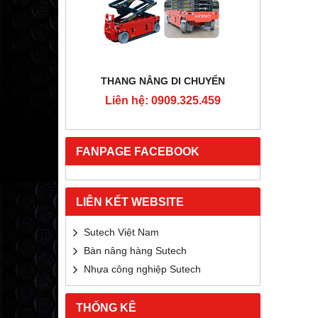
RTON
THANG NÂNG DI CHUYỂN
4MM
Liên hệ: 0909.325.459
Liê
5.459
FANPAGE FACEBOOK
LIÊN KẾT WEBSITE
Sutech Việt Nam
Bàn nâng hàng Sutech
Nhựa công nghiệp Sutech
THỐNG KÊ