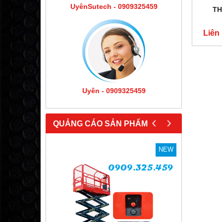
UyênSutech - 0909325459
TH
Liên
Uyên - 0909325459
‹
›
QUẢNG CÁO SẢN PHẨM
NEW
NEW