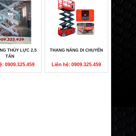
NG THỦY LỰC 2,5
THANG NÂNG DI CHUYỂN
TẤN
ệ: 0909.325.459
Liên hệ: 0909.325.459