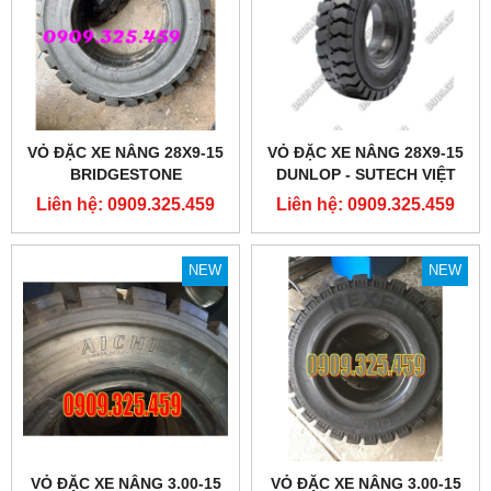
VỎ ĐẶC XE NÂNG 28X9-15
VỎ ĐẶC XE NÂNG 28X9-15
BRIDGESTONE
DUNLOP - SUTECH VIỆT
NAM
Liên hệ: 0909.325.459
Liên hệ: 0909.325.459
NEW
NEW
VỎ ĐẶC XE NÂNG 3.00-15
VỎ ĐẶC XE NÂNG 3.00-15