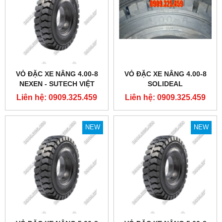
VỎ ĐẶC XE NÂNG 4.00-8
VỎ ĐẶC XE NÂNG 4.00-8
NEXEN - SUTECH VIỆT
SOLIDEAL
NAM
Liên hệ: 0909.325.459
Liên hệ: 0909.325.459
NEW
NEW