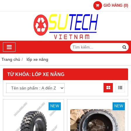
GIỎ HÀNG
(
0
)
Trang chủ
lốp xe nâng
TỪ KHÓA:
LỐP XE NÂNG
NEW
NEW