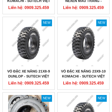
KOMACHI - SUTECH VIỆT
NEXEN MÀU TRẮNG -
NAM
SUTECH VIỆT NAM
Liên hệ: 0909.325.459
Liên hệ: 0909.325.459
NEW
NEW
VỎ ĐẶC XE NÂNG 21X8-9
VỎ ĐẶC XE NÂNG 23X9-10
DUNLOP - SUTECH VIỆT
KOMACHI - SUTECH VIỆT
NAM
NAM
Liên hệ: 0909.325.459
Liên hệ: 0909.325.459
NEW
NEW