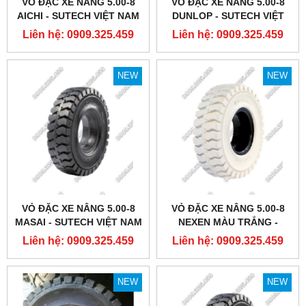
VỎ ĐẶC XE NÂNG 5.00-8
VỎ ĐẶC XE NÂNG 5.00-8
AICHI - SUTECH VIỆT NAM
DUNLOP - SUTECH VIỆT
NAM
Liên hệ: 0909.325.459
Liên hệ: 0909.325.459
NEW
NEW
VỎ ĐẶC XE NÂNG 5.00-8
VỎ ĐẶC XE NÂNG 5.00-8
MASAI - SUTECH VIỆT NAM
NEXEN MÀU TRẮNG -
SUTECH VIỆT NAM
Liên hệ: 0909.325.459
Liên hệ: 0909.325.459
NEW
NEW