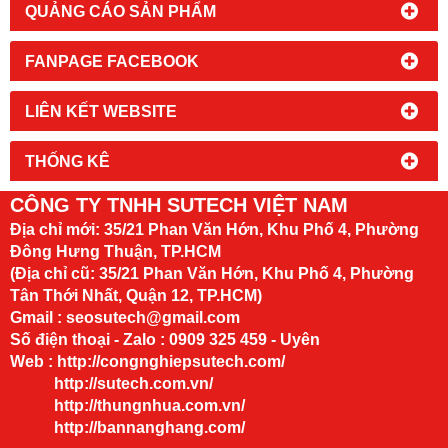
QUẢNG CÁO SẢN PHẨM
FANPAGE FACEBOOK
LIÊN KẾT WEBSITE
THỐNG KÊ
CÔNG TY TNHH SUTECH VIỆT NAM
Địa chỉ mới:
35/21 Phan Văn Hớn, Khu Phố 4, Phường
Đông Hưng Thuận, TP.HCM
(Địa chỉ cũ: 35/21 Phan Văn Hớn, Khu Phố 4, Phường
Tân Thới Nhất, Quận 12, TP.HCM)
Gmail : seosutech@gmail.com
Số điện thoại - Zalo : 0909 325 459 - Uyên
Web :
http://congnghiepsutech.com/
http://sutech.com.vn/
http://thungnhua.com.vn/
http://bannanghang.com/