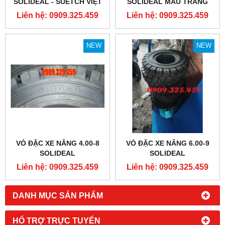
SOLIDEAL - SUETCH VIỆT
SOLIDEAL MÀU TRẮNG
NAM
Liên hệ: 0909.325.459
Liên hệ: 0909.325.459
NEW
NEW
VỎ ĐẶC XE NÂNG 4.00-8
VỎ ĐẶC XE NÂNG 6.00-9
SOLIDEAL
SOLIDEAL
Liên hệ: 0909.325.459
Liên hệ: 0909.325.459
DANH MỤC SẢN PHẨM
HỔ TRỢ TRỰC TUYẾN