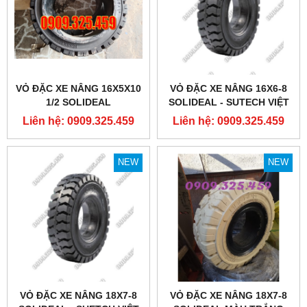
VỎ ĐẶC XE NÂNG 16X5X10
VỎ ĐẶC XE NÂNG 16X6-8
1/2 SOLIDEAL
SOLIDEAL - SUTECH VIỆT
NAM
Liên hệ: 0909.325.459
Liên hệ: 0909.325.459
NEW
NEW
VỎ ĐẶC XE NÂNG 18X7-8
VỎ ĐẶC XE NÂNG 18X7-8