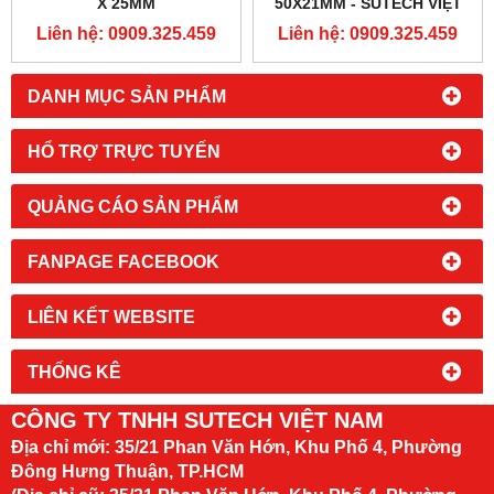
X 25MM
50X21MM - SUTECH VIỆT
NAM
Liên hệ: 0909.325.459
Liên hệ: 0909.325.459
DANH MỤC SẢN PHẨM
HỔ TRỢ TRỰC TUYẾN
QUẢNG CÁO SẢN PHẨM
FANPAGE FACEBOOK
LIÊN KẾT WEBSITE
THỐNG KÊ
CÔNG TY TNHH SUTECH VIỆT NAM
Địa chỉ mới:
35/21 Phan Văn Hớn, Khu Phố 4, Phường
Đông Hưng Thuận, TP.HCM