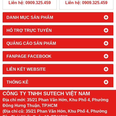
NAM
NAM
Liên hệ: 0909.325.459
Liên hệ: 0909.325.459
DANH MỤC SẢN PHẨM
HỔ TRỢ TRỰC TUYẾN
QUẢNG CÁO SẢN PHẨM
FANPAGE FACEBOOK
LIÊN KẾT WEBSITE
THỐNG KÊ
CÔNG TY TNHH SUTECH VIỆT NAM
Địa chỉ mới:
35/21 Phan Văn Hớn, Khu Phố 4, Phường
Đông Hưng Thuận, TP.HCM
(Địa chỉ cũ: 35/21 Phan Văn Hớn, Khu Phố 4, Phường