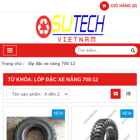
GIỎ HÀNG
(
0
)
Trang chủ
lốp đặc xe nâng 700-12
TỪ KHÓA:
LỐP ĐẶC XE NÂNG 700-12
NEW
NEW