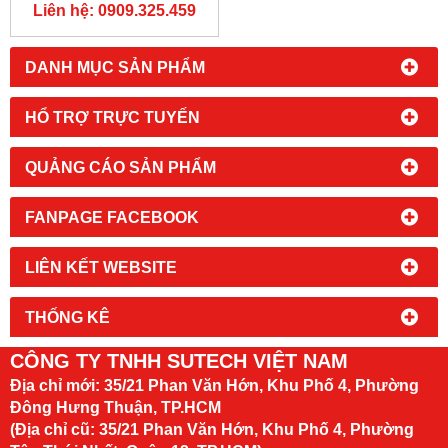
NAM
Liên hệ: 0909.325.459
DANH MỤC SẢN PHẨM
HỔ TRỢ TRỰC TUYẾN
QUẢNG CÁO SẢN PHẨM
FANPAGE FACEBOOK
LIÊN KẾT WEBSITE
THỐNG KÊ
CÔNG TY TNHH SUTECH VIỆT NAM
Địa chỉ mới:
35/21 Phan Văn Hớn, Khu Phố 4, Phường
Đông Hưng Thuận, TP.HCM
(Địa chỉ cũ: 35/21 Phan Văn Hớn, Khu Phố 4, Phường