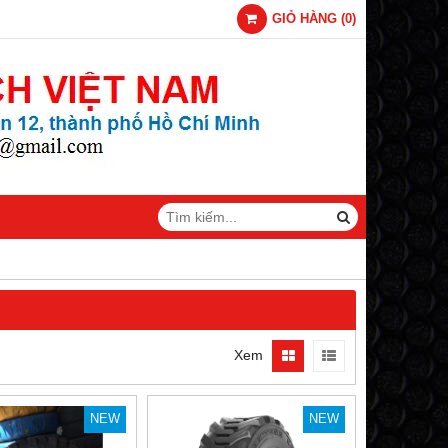
GIỎ HÀNG
(
0
)
Xem
NEW
NEW