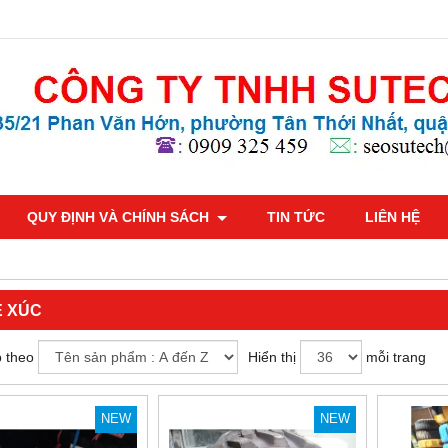
QUY ĐỊNH VÀ CHÍNH SÁCH
TIN TỨC
LIÊN HỆ
E XÚC
 theo
Hiển thị
mỗi trang
NEW
NEW