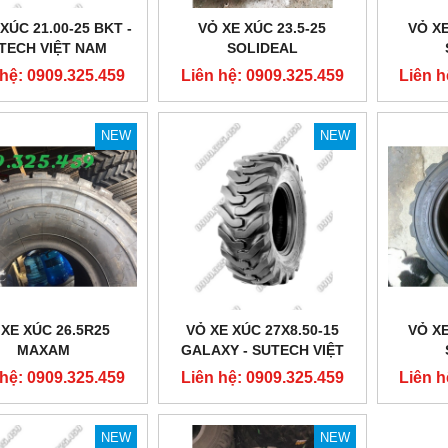
XÚC 21.00-25 BKT -
VỎ XE XÚC 23.5-25
VỎ XE
TECH VIỆT NAM
SOLIDEAL
 hệ: 0909.325.459
Liên hệ: 0909.325.459
Liên h
NEW
NEW
 XE XÚC 26.5R25
VỎ XE XÚC 27X8.50-15
VỎ XE
MAXAM
GALAXY - SUTECH VIỆT
NAM
 hệ: 0909.325.459
Liên hệ: 0909.325.459
Liên h
NEW
NEW