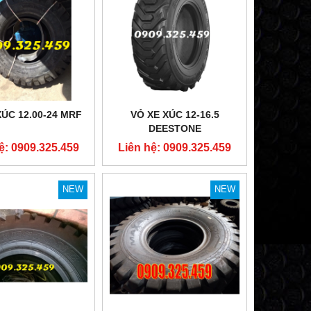
XÚC 12.00-24 MRF
VỎ XE XÚC 12-16.5
DEESTONE
ệ: 0909.325.459
Liên hệ: 0909.325.459
NEW
NEW