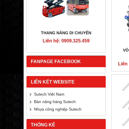
RTON
THANG NÂNG DI CHUYỂN
4MM
Liên hệ: 0909.325.459
Liê
5.459
VỎ
FANPAGE FACEBOOK
Liên
LIÊN KẾT WEBSITE
Sutech Việt Nam
Bàn nâng hàng Sutech
Nhựa công nghiệp Sutech
THỐNG KÊ