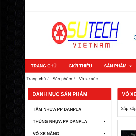
TRANG CHỦ
GIỚI THIỆU
SẢN PHẨM
Trang chủ
Sản phẩm
Vỏ xe xúc
DANH MỤC SẢN PHẨM
VỎ X
Sắp xếp
TẤM NHỰA PP DANPLA
THÙNG NHỰA PP DANPLA
VỎ XE NÂNG