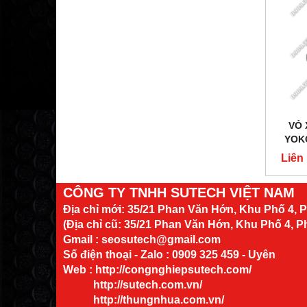
VỎ 
YOK
Liên
CÔNG TY TNHH SUTECH VIỆT NAM
Địa chỉ mới:
35/21 Phan Văn Hớn, Khu Phố 4,
(Địa chỉ cũ: 35/21 Phan Văn Hớn, Khu Phố 4, 
Gmail : seosutech@gmail.com
Số điện thoại - Zalo : 0909 325 459 - Uyên
Web :
http://congnghiepsutech.com/
http://sutech.com.vn/
http://thungnhua.com.vn/