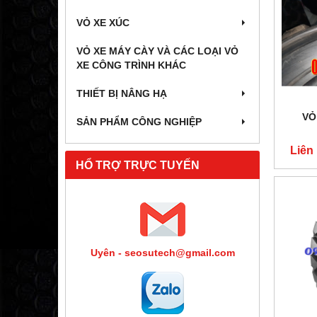
VỎ XE XÚC
VỎ XE MÁY CÀY VÀ CÁC LOẠI VỎ
XE CÔNG TRÌNH KHÁC
THIẾT BỊ NÂNG HẠ
VỎ
SẢN PHẨM CÔNG NGHIỆP
Liên
HỔ TRỢ TRỰC TUYẾN
Uyên - seosutech@gmail.com