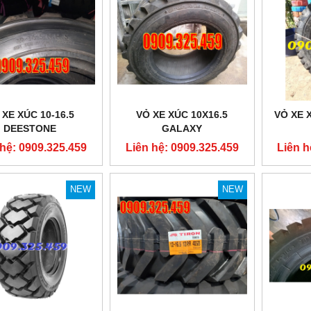
 XE XÚC 10-16.5
VỎ XE XÚC 10X16.5
VỎ XE 
DEESTONE
GALAXY
 hệ: 0909.325.459
Liên hệ: 0909.325.459
Liên h
NEW
NEW