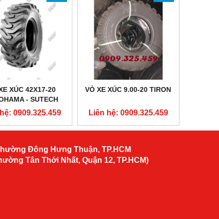
XE XÚC 42X17-20
VỎ XE XÚC 9.00-20 TIRON
OHAMA - SUTECH
VIỆT NAM
 hệ: 0909.325.459
Liên hệ: 0909.325.459
 Phường Đông Hưng Thuận, TP.HCM
Phường Tân Thới Nhất, Quận 12, TP.HCM)