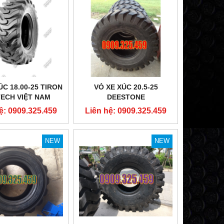
THÙNG NHỰA NẸP GÓC, ĐÁY CỐ
VỎ ĐẶC XE NÂNG 16X
ĐỊNH 580X580X300MM
SUTECH VIỆ
Liên hệ: 0909.325.459
Liên hệ: 0909
ÚC 18.00-25 TIRON
VỎ XE XÚC 20.5-25
TECH VIỆT NAM
DEESTONE
ệ: 0909.325.459
Liên hệ: 0909.325.459
NEW
NEW