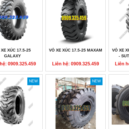
THANG NÂNG ĐÔI
THÙNG NHỰA NẸP GÓC CÓ VÁCH
NGĂN
n hệ: 0909.325.459
Liên hệ: 0909.325.459
 XE XÚC 17.5-25
VỎ XE XÚC 17.5-25 MAXAM
VỎ XE X
GALAXY
- SU
 hệ: 0909.325.459
Liên hệ: 0909.325.459
Liên h
NEW
NEW