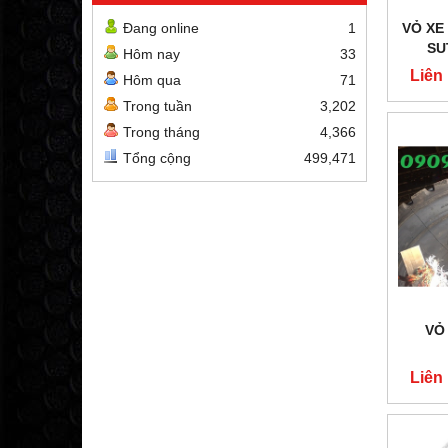
VỎ XE 
Đang online
1
SU
Hôm nay
33
Liên
Hôm qua
71
Trong tuần
3,202
Trong tháng
4,366
Tổng cộng
499,471
VỎ
Liên