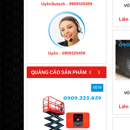
UyênSutech - 0909325459
VỎ
Liên
Uyên - 0909325459
‹
›
QUẢNG CÁO SẢN PHẨM
NEW
NEW
VỎ
Liên