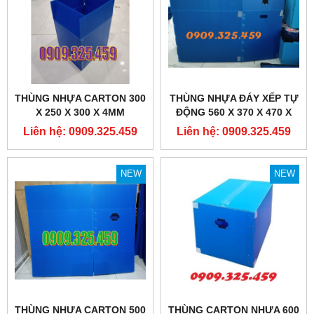
THÙNG NHỰA CARTON 300
THÙNG NHỰA ĐÁY XẾP TỰ
X 250 X 300 X 4MM
ĐỘNG 560 X 370 X 470 X
4MM
Liên hệ: 0909.325.459
Liên hệ: 0909.325.459
NEW
NEW
THÙNG NHỰA CARTON 500
THÙNG CARTON NHỰA 600