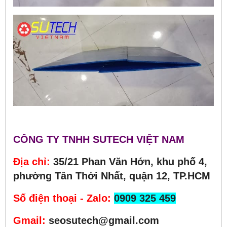
CÔNG TY TNHH SUTECH VIỆT NAM
Địa chỉ:
35/21 Phan Văn Hớn, khu phố 4,
phường Tân Thới Nhất, quận 12, TP.HCM
Số điện thoại - Zalo:
0909 325 459
Gmail:
seosutech@gmail.com