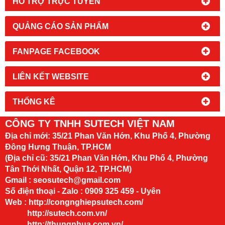
HỔ TRỢ TRỰC TUYẾN
QUẢNG CÁO SẢN PHẨM
FANPAGE FACEBOOK
LIÊN KẾT WEBSITE
THỐNG KÊ
CÔNG TY TNHH SUTECH VIỆT NAM
Địa chỉ mới:
35/21 Phan Văn Hớn, Khu Phố 4, Phường
Đông Hưng Thuận, TP.HCM
(Địa chỉ cũ: 35/21 Phan Văn Hớn, Khu Phố 4, Phường
Tân Thới Nhất, Quận 12, TP.HCM)
Gmail : seosutech@gmail.com
Số điện thoại - Zalo : 0909 325 459 - Uyên
Web :
http://congnghiepsutech.com/
http://sutech.com.vn/
http://thungnhua.com.vn/