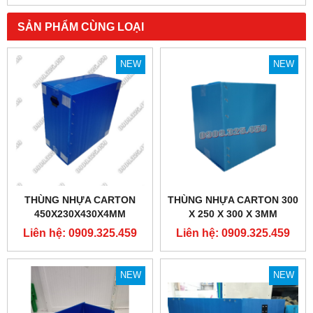
SẢN PHẨM CÙNG LOẠI
NEW
NEW
THÙNG NHỰA CARTON
THÙNG NHỰA CARTON 300
450X230X430X4MM
X 250 X 300 X 3MM
Liên hệ: 0909.325.459
Liên hệ: 0909.325.459
NEW
NEW