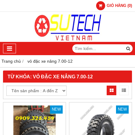
GIỎ HÀNG
(
0
)
Trang chủ
vỏ đặc xe nâng 7.00-12
TỪ KHÓA:
VỎ ĐẶC XE NÂNG 7.00-12
NEW
NEW