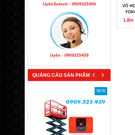
UyênSutech - 0909325459
VỎ HƠ
YOK
Liên
Uyên - 0909325459
‹
›
QUẢNG CÁO SẢN PHẨM
NEW
NEW