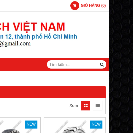
GIỎ HÀNG
(
0
)
Xem
NEW
NEW