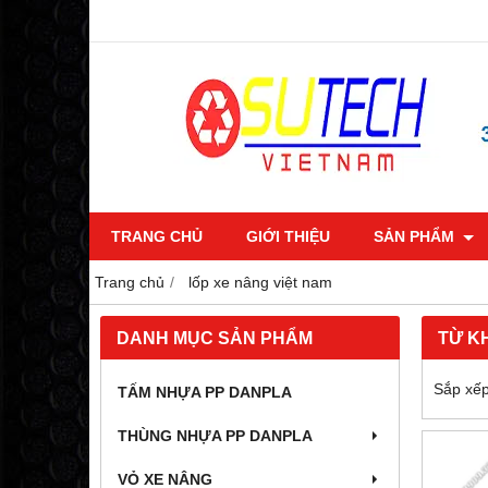
TRANG CHỦ
GIỚI THIỆU
SẢN PHẨM
Trang chủ
lốp xe nâng việt nam
DANH MỤC SẢN PHẨM
TỪ K
Sắp xếp
TẤM NHỰA PP DANPLA
THÙNG NHỰA PP DANPLA
VỎ XE NÂNG