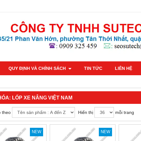
QUY ĐỊNH VÀ CHÍNH SÁCH
TIN TỨC
LIÊN HỆ
HÓA:
LỐP XE NÂNG VIỆT NAM
 theo
Hiển thị
mỗi trang
NEW
NEW