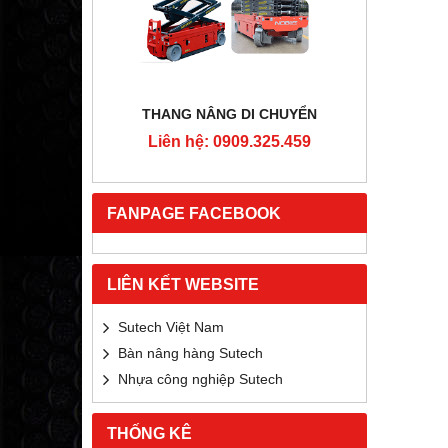
RTON
THANG NÂNG DI CHUYỂN
4MM
Liên hệ: 0909.325.459
Liê
5.459
FANPAGE FACEBOOK
LIÊN KẾT WEBSITE
Sutech Việt Nam
Bàn nâng hàng Sutech
Nhựa công nghiệp Sutech
THỐNG KÊ