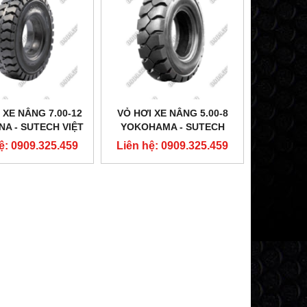
 XE NÂNG 7.00-12
VỎ HƠI XE NÂNG 5.00-8
NA - SUTECH VIỆT
YOKOHAMA - SUTECH
NAM
VIỆT NAM
ệ: 0909.325.459
Liên hệ: 0909.325.459