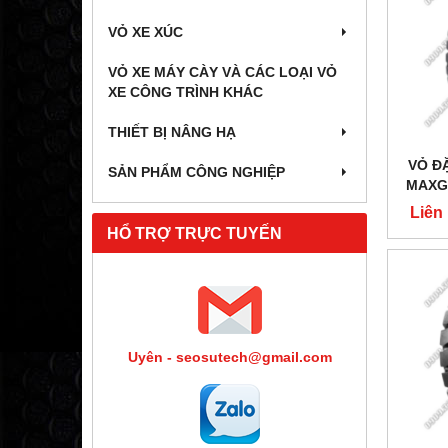
VỎ XE XÚC
VỎ XE MÁY CÀY VÀ CÁC LOẠI VỎ
XE CÔNG TRÌNH KHÁC
THIẾT BỊ NÂNG HẠ
VỎ ĐẶ
SẢN PHẨM CÔNG NGHIỆP
MAXGR
Liên
HỔ TRỢ TRỰC TUYẾN
Uyên - seosutech@gmail.com