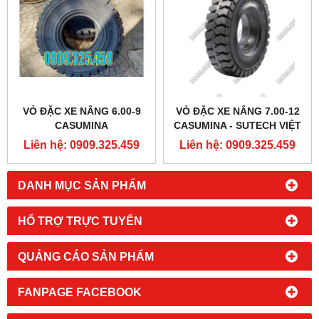
VỎ ĐẶC XE NÂNG 6.00-9
VỎ ĐẶC XE NÂNG 7.00-12
CASUMINA
CASUMINA - SUTECH VIỆT
NAM
Liên hệ: 0909.325.459
Liên hệ: 0909.325.459
DANH MỤC SẢN PHẨM
HỔ TRỢ TRỰC TUYẾN
QUẢNG CÁO SẢN PHẨM
FANPAGE FACEBOOK