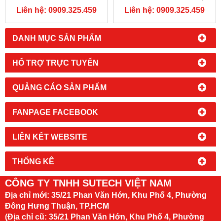
VIỆT NAM
NAM
Liên hệ: 0909.325.459
Liên hệ: 0909.325.459
DANH MỤC SẢN PHẨM
HỔ TRỢ TRỰC TUYẾN
QUẢNG CÁO SẢN PHẨM
FANPAGE FACEBOOK
LIÊN KẾT WEBSITE
THỐNG KÊ
CÔNG TY TNHH SUTECH VIỆT NAM
Địa chỉ mới:
35/21 Phan Văn Hớn, Khu Phố 4, Phường
Đông Hưng Thuận, TP.HCM
(Địa chỉ cũ: 35/21 Phan Văn Hớn, Khu Phố 4, Phường