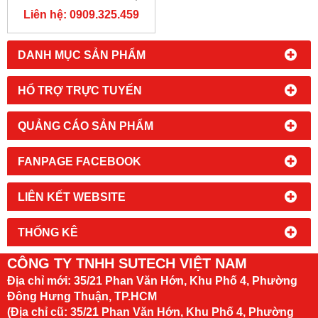
NAM
Liên hệ: 0909.325.459
DANH MỤC SẢN PHẨM
HỔ TRỢ TRỰC TUYẾN
QUẢNG CÁO SẢN PHẨM
FANPAGE FACEBOOK
LIÊN KẾT WEBSITE
THỐNG KÊ
CÔNG TY TNHH SUTECH VIỆT NAM
Địa chỉ mới:
35/21 Phan Văn Hớn, Khu Phố 4, Phường
Đông Hưng Thuận, TP.HCM
(Địa chỉ cũ: 35/21 Phan Văn Hớn, Khu Phố 4, Phường