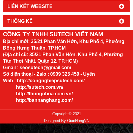
LIÊN KẾT WEBSITE
THỐNG KÊ
CÔNG TY TNHH SUTECH VIỆT NAM
Địa chỉ mới:
35/21 Phan Văn Hớn, Khu Phố 4, Phường
Đông Hưng Thuận, TP.HCM
(Địa chỉ cũ: 35/21 Phan Văn Hớn, Khu Phố 4, Phường
Tân Thới Nhất, Quận 12, TP.HCM)
Gmail : seosutech@gmail.com
Số điện thoại - Zalo : 0909 325 459 - Uyên
Web :
http://congnghiepsutech.com/
http://sutech.com.vn/
http://thungnhua.com.vn/
http://bannanghang.com/
Copyright© 2021
Designed By
GianHangVN