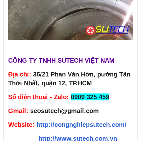
CÔNG TY TNHH SUTECH VIỆT NAM
Địa chỉ:
35/21 Phan Văn Hớn, pường Tân
Thới Nhất, quận 12, TP.HCM
Số điện thoại - Zalo:
0909 325 459
Gmail:
seosutech@gmail.com
Website:
http://congnghiepsutech.com/
http://www.sutech.com.vn