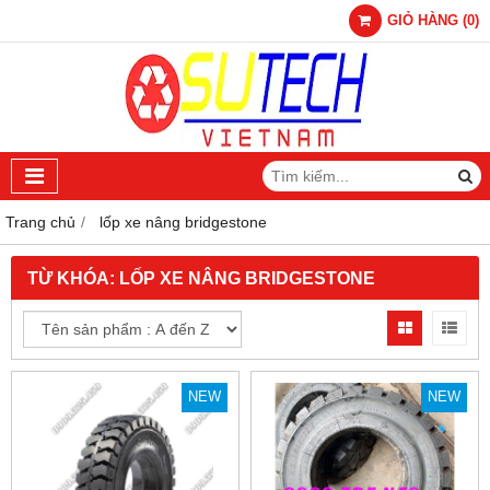
GIỎ HÀNG
(
0
)
Trang chủ
lốp xe nâng bridgestone
TỪ KHÓA:
LỐP XE NÂNG BRIDGESTONE
NEW
NEW