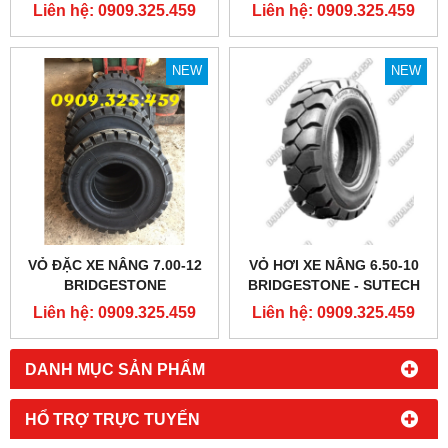
VIỆT NAM
Liên hệ: 0909.325.459
Liên hệ: 0909.325.459
NEW
NEW
VỎ ĐẶC XE NÂNG 7.00-12
VỎ HƠI XE NÂNG 6.50-10
BRIDGESTONE
BRIDGESTONE - SUTECH
VIỆT NAM
Liên hệ: 0909.325.459
Liên hệ: 0909.325.459
DANH MỤC SẢN PHẨM
HỔ TRỢ TRỰC TUYẾN