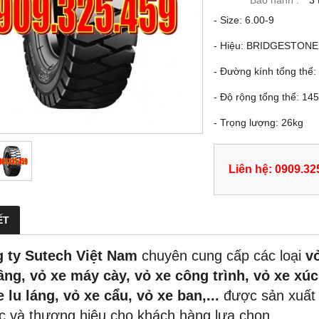
Bảo hành :
3 
- Size: 6.00-9
- Hiệu: BRIDGESTONE
- Đường kính tổng thể
- Độ rộng tổng thể: 1
- Trọng lượng: 26kg
Liên hệ: 0909.32
ẾT
 ty Sutech Việt Nam
chuyên cung cấp các loại
v
âng, vỏ xe máy cày, vỏ xe công trình, vỏ xe xúc 
e lu láng, vỏ xe cẩu, vỏ xe ban,...
được sản xuất 
c và thương hiệu cho khách hàng lựa chọn.