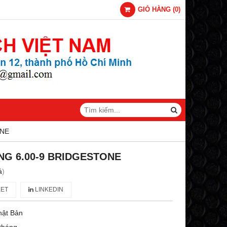
GIỎ HÀNG
(
0
)
ONE
NG 6.00-9 BRIDGESTONE
á
)
ET
LINKEDIN
hật Bản