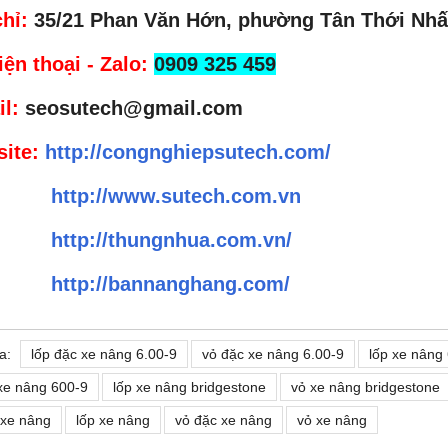
chỉ:
35/21 Phan Văn Hớn, phường Tân Thới Nhấ
iện thoại - Zalo:
0909 325 459
l:
seosutech@gmail.com
ite:
http://congnghiepsutech.com/
http://www.sutech.com.vn
http://thungnhua.com.vn/
http://bannanghang.com/
a:
lốp đặc xe nâng 6.00-9
vỏ đặc xe nâng 6.00-9
lốp xe nâng
xe nâng 600-9
lốp xe nâng bridgestone
vỏ xe nâng bridgestone
 xe nâng
lốp xe nâng
vỏ đặc xe nâng
vỏ xe nâng