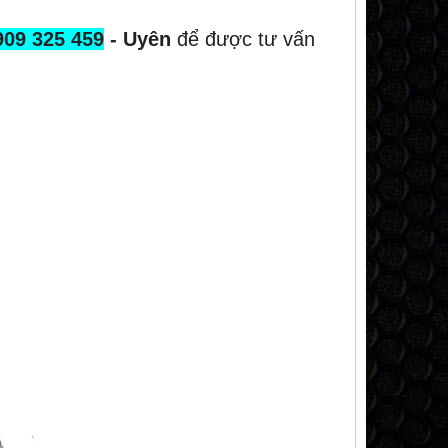
909 325 459
- Uyên
để được tư vấn
NEW