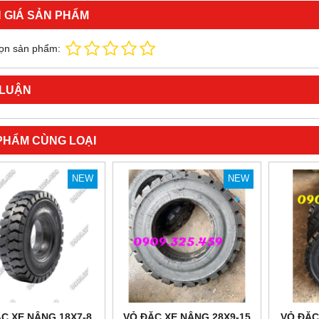
 GIÁ SẢN PHẨM
ọn sản phẩm:
 LUẬN
PHẨM CÙNG LOẠI
NEW
NEW
C XE NÂNG 18X7-8
VỎ ĐẶC XE NÂNG 28X9-15
VỎ ĐẶC