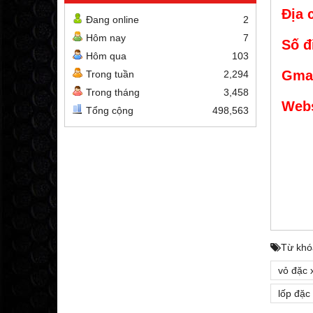
Địa 
Đang online
2
Hôm nay
7
Số đ
Hôm qua
103
Gmai
Trong tuần
2,294
Trong tháng
3,458
Webs
Tổng cộng
498,563
Từ khó
vỏ đặc 
lốp đặc