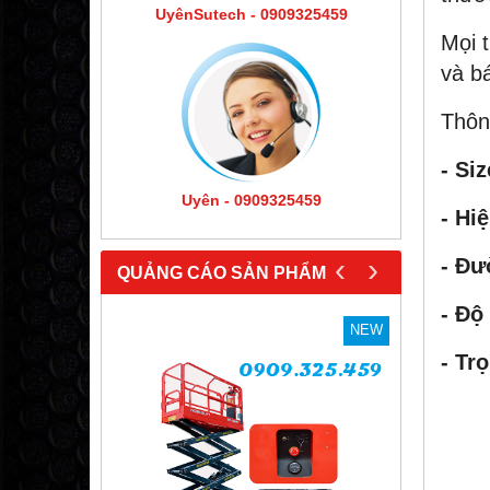
UyênSutech - 0909325459
Mọi t
và bá
Thôn
- Siz
Uyên - 0909325459
- Hiệ
‹
›
- Đư
QUẢNG CÁO SẢN PHẨM
- Độ
NEW
NEW
- Tr