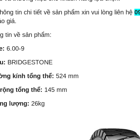
hông tin chi tiết về sản phẩm xin vui lòng liên hệ
0
o giá.
g tin về sản phẩm:
e:
6.00-9
u:
BRIDGESTONE
ờng kính tổng thể:
524 mm
 rộng tổng thể:
145 mm
NEW
NEW
ọng lượng:
26kg