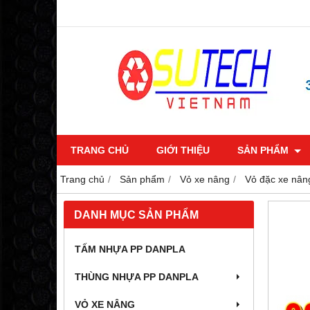
TRANG CHỦ
GIỚI THIỆU
SẢN PHẨM
Trang chủ
Sản phẩm
Vỏ xe nâng
Vỏ đặc xe nân
DANH MỤC SẢN PHẨM
TẤM NHỰA PP DANPLA
THÙNG NHỰA PP DANPLA
VỎ XE NÂNG