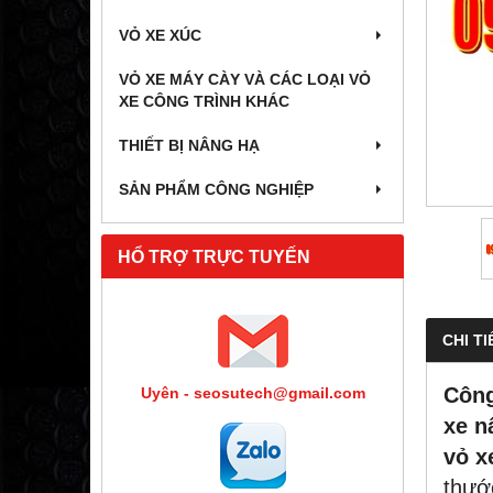
VỎ XE XÚC
VỎ XE MÁY CÀY VÀ CÁC LOẠI VỎ
XE CÔNG TRÌNH KHÁC
THIẾT BỊ NÂNG HẠ
SẢN PHẨM CÔNG NGHIỆP
HỔ TRỢ TRỰC TUYẾN
CHI TI
Công
Uyên - seosutech@gmail.com
xe n
vỏ x
thướ