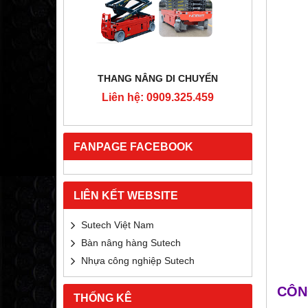
RTON
THANG NÂNG DI CHUYỂN
4MM
Liên hệ: 0909.325.459
Liê
5.459
FANPAGE FACEBOOK
LIÊN KẾT WEBSITE
Sutech Việt Nam
Bàn nâng hàng Sutech
Nhựa công nghiệp Sutech
CÔN
THỐNG KÊ