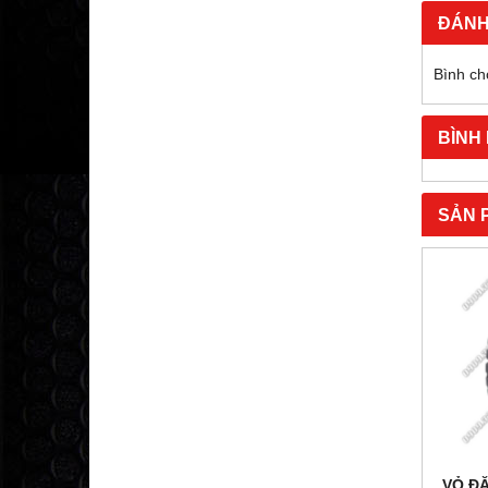
ĐÁNH
Bình ch
BÌNH
SẢN 
VỎ ĐẶ