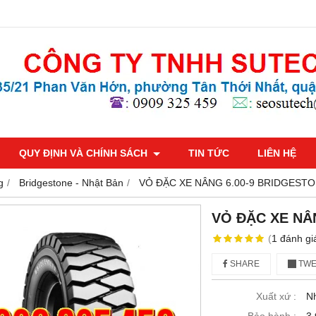
QUY ĐỊNH VÀ CHÍNH SÁCH
TIN TỨC
LIÊN HỆ
g
Bridgestone - Nhật Bản
VỎ ĐẶC XE NÂNG 6.00-9 BRIDGEST
VỎ ĐẶC XE NÂ
(
1
đánh gi
SHARE
TWE
Xuất xứ :
N