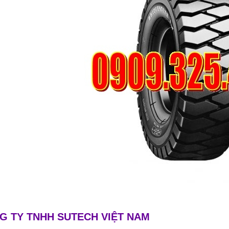
THANG NÂNG ĐÔI
THÙNG NHỰA NẸP GÓC CÓ VÁCH
NGĂN
n hệ: 0909.325.459
Liên hệ: 0909.325.459
G TY TNHH SUTECH VIỆT NAM