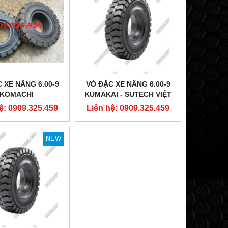
 XE NÂNG 6.00-9
VỎ ĐẶC XE NÂNG 6.00-9
KOMACHI
KUMAKAI - SUTECH VIỆT
NAM
ệ: 0909.325.459
Liên hệ: 0909.325.459
NEW