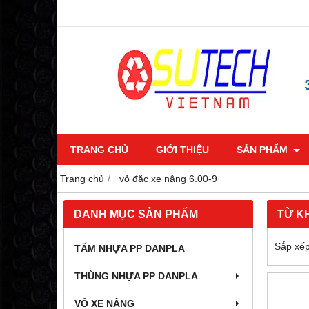
TRANG CHỦ
GIỚI THIỆU
SẢN PHẨM
Trang chủ
vỏ đặc xe nâng 6.00-9
DANH MỤC SẢN PHẨM
TỪ K
Sắp xếp
TẤM NHỰA PP DANPLA
THÙNG NHỰA PP DANPLA
VỎ XE NÂNG