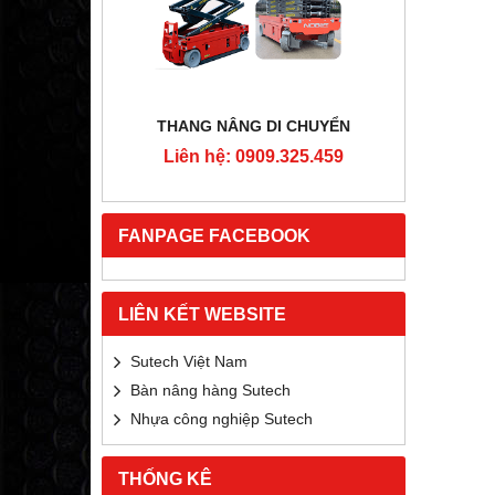
RTON
THANG NÂNG DI CHUYỂN
4MM
Liên hệ: 0909.325.459
Liê
5.459
FANPAGE FACEBOOK
LIÊN KẾT WEBSITE
Sutech Việt Nam
Bàn nâng hàng Sutech
Nhựa công nghiệp Sutech
THỐNG KÊ