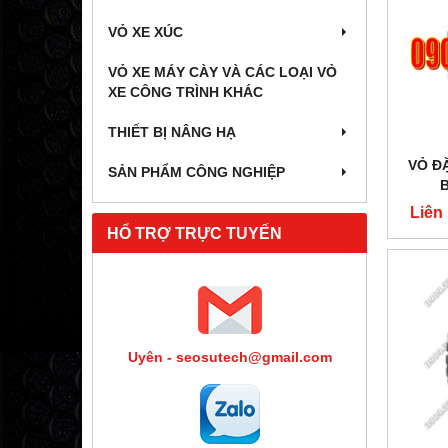
VỎ XE XÚC
VỎ XE MÁY CÀY VÀ CÁC LOẠI VỎ
XE CÔNG TRÌNH KHÁC
THIẾT BỊ NÂNG HẠ
VỎ ĐẶ
SẢN PHẨM CÔNG NGHIỆP
Liên
HỔ TRỢ TRỰC TUYẾN
Uyên - seosutech@gmail.com