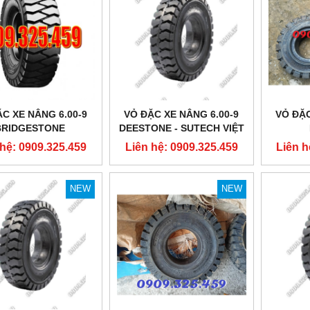
C XE NÂNG 6.00-9
VỎ ĐẶC XE NÂNG 6.00-9
VỎ ĐẶC
BRIDGESTONE
DEESTONE - SUTECH VIỆT
NAM
 hệ: 0909.325.459
Liên hệ: 0909.325.459
Liên h
NEW
NEW