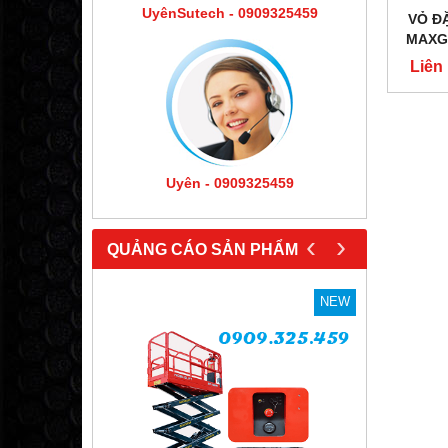
UyênSutech - 0909325459
VỎ ĐẶ
MAXGR
Liên
Uyên - 0909325459
‹
›
QUẢNG CÁO SẢN PHẨM
NEW
NEW