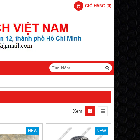
GIỎ HÀNG
(
0
)
Xem
NEW
NEW