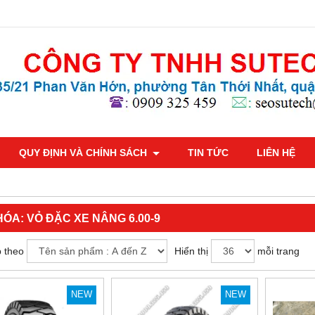
QUY ĐỊNH VÀ CHÍNH SÁCH
TIN TỨC
LIÊN HỆ
HÓA:
VỎ ĐẶC XE NÂNG 6.00-9
 theo
Hiển thị
mỗi trang
NEW
NEW