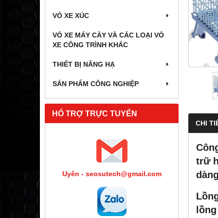
VỎ XE XÚC
VỎ XE MÁY CÀY VÀ CÁC LOẠI VỎ
XE CÔNG TRÌNH KHÁC
THIẾT BỊ NÂNG HẠ
SẢN PHẨM CÔNG NGHIỆP
HỔ TRỢ TRỰC TUYẾN
CHI TI
Công
trữ 
dàng
Uyên - seosutech@gmail.com
Lồng
lồng