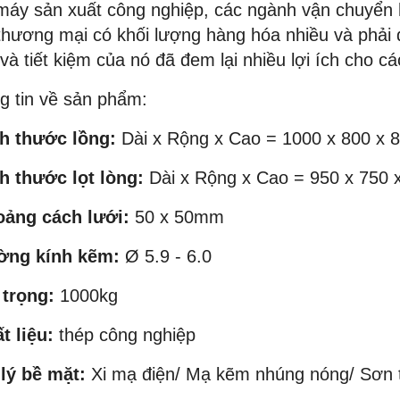
máy sản xuất công nghiệp, các ngành vận chuyển h
thương mại có khối lượng hàng hóa nhiều và phải di
 và tiết kiệm của nó đã đem lại nhiều lợi ích cho 
g tin về sản phẩm:
ch thước lồng:
Dài x Rộng x Cao = 1000 x 800 x
ch thước lọt lòng:
Dài x Rộng x Cao = 950 x 750
oảng cách lưới:
50 x 50mm
ờng kính kẽm:
Ø 5.9 - 6.0
NEW
NEW
 trọng:
1000kg
t liệu:
thép công nghiệp
 lý bề mặt:
Xi mạ điện/ Mạ kẽm nhúng nóng/ Sơn t