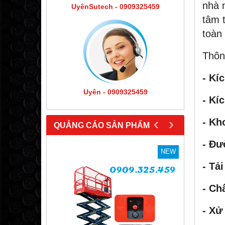
nhà 
UyênSutech - 0909325459
tâm 
toàn
Thôn
- Kí
Uyên - 0909325459
- Kí
‹
›
- Kh
QUẢNG CÁO SẢN PHẨM
- Đư
NEW
NEW
- Tải
- Chấ
- Xử