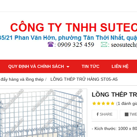
QUY ĐỊNH VÀ CHÍNH SÁCH
TIN TỨC
LIÊN HỆ
 đẩy hàng và lồng thép
LỒNG THÉP TRỮ HÀNG ST05-A5
LỒNG THÉP TR
(
1
đánh gi
SHARE
TWE
- Kích thước: 1000 x 