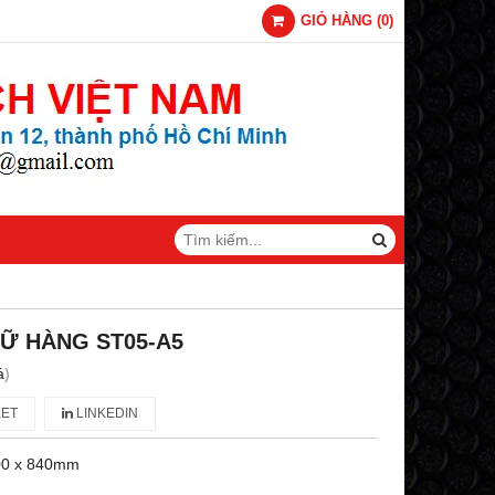
GIỎ HÀNG
(
0
)
Ữ HÀNG ST05-A5
á
)
ET
LINKEDIN
800 x 840mm