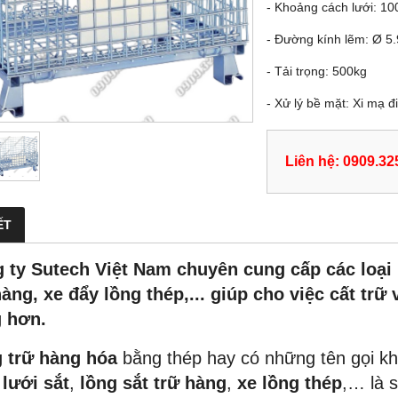
- Khoảng cách lưới: 1
- Đường kính lẽm: Ø 5.
- Tải trọng: 500kg
- Xử lý bề mặt: Xi mạ 
Liên hệ: 0909.32
ẾT
 ty Sutech Việt Nam chuyên cung cấp các loại l
hàng, xe đẩy lồng thép,... giúp cho việc cất tr
 hơn.
 trữ hàng hóa
bằng thép hay có những tên gọi k
 lưới sắt
,
lồng sắt trữ hàng
,
xe lồng thép
,… là 