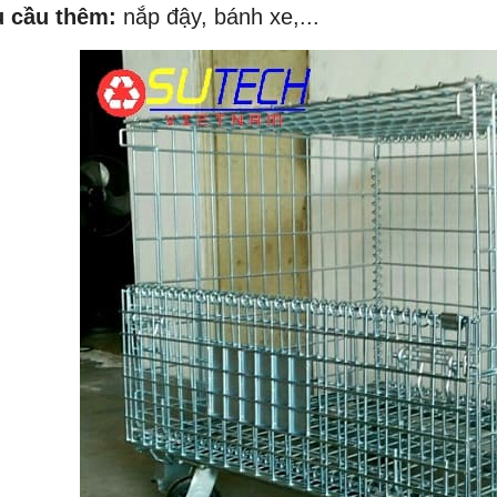
u cầu thêm:
nắp đậy, bánh xe,...
THANG NÂNG ĐÔI
THÙNG NHỰA NẸP GÓC CÓ VÁCH
NGĂN
n hệ: 0909.325.459
Liên hệ: 0909.325.459