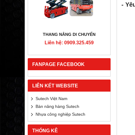
- Yê
RTON
THANG NÂNG DI CHUYỂN
4MM
Liên hệ: 0909.325.459
Liê
5.459
FANPAGE FACEBOOK
LIÊN KẾT WEBSITE
Sutech Việt Nam
Bàn nâng hàng Sutech
Nhựa công nghiệp Sutech
THỐNG KÊ