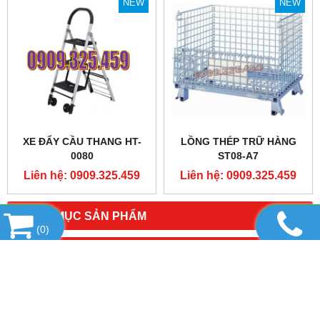
NEW
NEW
XE ĐẨY CẦU THANG HT-
LỒNG THÉP TRỮ HÀNG
0080
ST08-A7
Liên hệ: 0909.325.459
Liên hệ: 0909.325.459
DANH MỤC SẢN PHẨM
(
0
)
HỔ TRỢ TRỰC TUYẾN
QUẢNG CÁO SẢN PHẨM