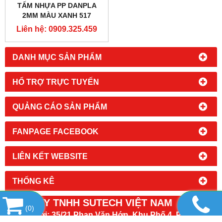
TẤM NHỰA PP DANPLA
2MM MÀU XANH 517
Liên hệ: 0909.325.459
DANH MỤC SẢN PHẨM
HỔ TRỢ TRỰC TUYẾN
QUẢNG CÁO SẢN PHẨM
FANPAGE FACEBOOK
LIÊN KẾT WEBSITE
THỐNG KÊ
CÔNG TY TNHH SUTECH VIỆT NAM
(
0
)
Địa chỉ mới:
35/21 Phan Văn Hớn, Khu Phố 4, Phường