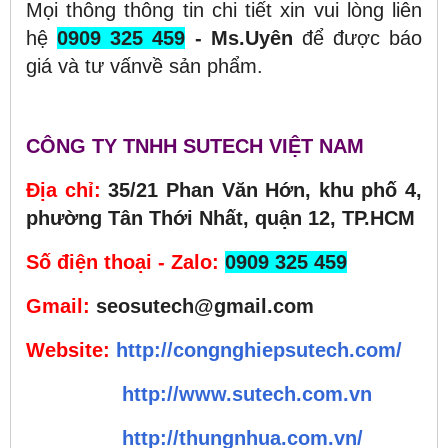
Mọi thông thông tin chi tiết xin vui lòng liên
hệ
0909 325 459
- Ms.Uyên
để được báo
giá và tư vấnvề sản phẩm.
CÔNG TY TNHH SUTECH VIỆT NAM
Địa chỉ:
35/21 Phan Văn Hớn, khu phố 4,
phường Tân Thới Nhất, quận 12, TP.HCM
Số điện thoại - Zalo:
0909 325 459
Gmail:
seosutech@gmail.com
Website:
http://congnghiepsutech.com/
http://www.sutech.com.vn
http://thungnhua.com.vn/