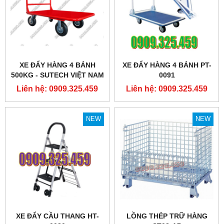
XE ĐẨY HÀNG 4 BÁNH
XE ĐẨY HÀNG 4 BÁNH PT-
500KG - SUTECH VIỆT NAM
0091
Liên hệ: 0909.325.459
Liên hệ: 0909.325.459
NEW
NEW
XE ĐẨY CẦU THANG HT-
LỒNG THÉP TRỮ HÀNG