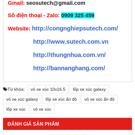
Gmail
:
seosutech@gmail.com
Số điện thoại - Zalo
:
0909 325 459
http://congnghiepsutech.com/
Web
site
:
http://www.sutech.com.vn
http://thungnhua.com.vn/
http://bannanghang.com/
Từ khóa:
vỏ xe xúc 10x16.5
lốp xe xúc galaxy
vỏ xe xúc galaxy
lốp xe xúc ấn độ
vỏ xe xúc ấn độ
lốp xe xúc
vỏ xe xúc
ĐÁNH GIÁ SẢN PHẨM