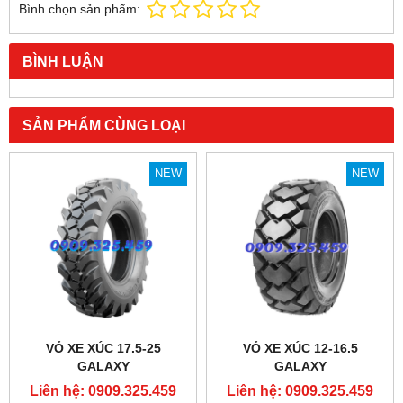
Bình chọn sản phẩm:
BÌNH LUẬN
SẢN PHẨM CÙNG LOẠI
NEW
NEW
VỎ XE XÚC 17.5-25
VỎ XE XÚC 12-16.5
GALAXY
GALAXY
Liên hệ: 0909.325.459
Liên hệ: 0909.325.459