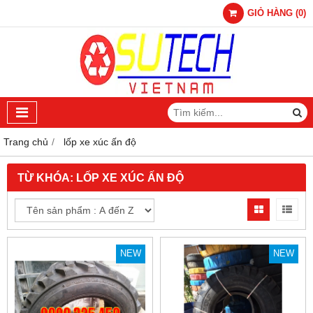
GIỎ HÀNG
(
0
)
Trang chủ
lốp xe xúc ấn độ
TỪ KHÓA:
LỐP XE XÚC ẤN ĐỘ
NEW
NEW