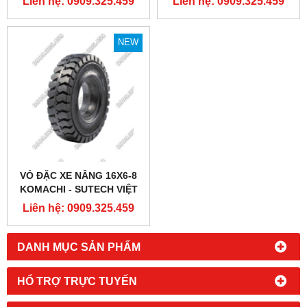
Liên hệ: 0909.325.459
Liên hệ: 0909.325.459
NEW
VỎ ĐẶC XE NÂNG 16X6-8
KOMACHI - SUTECH VIỆT
NAM
Liên hệ: 0909.325.459
DANH MỤC SẢN PHẨM
HỔ TRỢ TRỰC TUYẾN