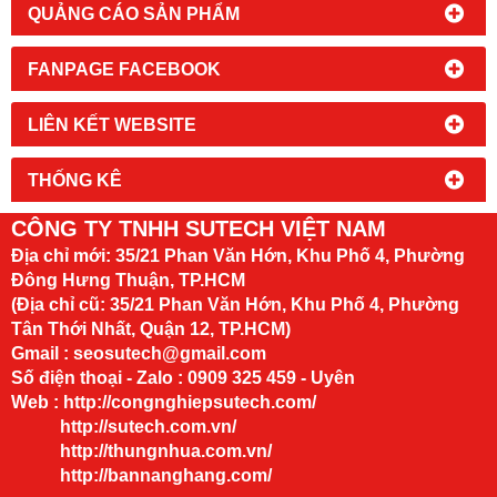
QUẢNG CÁO SẢN PHẨM
FANPAGE FACEBOOK
LIÊN KẾT WEBSITE
THỐNG KÊ
CÔNG TY TNHH SUTECH VIỆT NAM
Địa chỉ mới:
35/21 Phan Văn Hớn, Khu Phố 4, Phường
Đông Hưng Thuận, TP.HCM
(Địa chỉ cũ: 35/21 Phan Văn Hớn, Khu Phố 4, Phường
Tân Thới Nhất, Quận 12, TP.HCM)
Gmail : seosutech@gmail.com
Số điện thoại - Zalo : 0909 325 459 - Uyên
Web :
http://congnghiepsutech.com/
http://sutech.com.vn/
http://thungnhua.com.vn/
http://bannanghang.com/