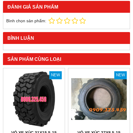
ĐÁNH GIÁ SẢN PHẨM
Bình chọn sản phẩm:
BÌNH LUẬN
SẢN PHẨM CÙNG LOẠI
NEW
NEW
VỎ XE XÚC 31X15.5-15
VỎ XE XÚC 27X8.5-15