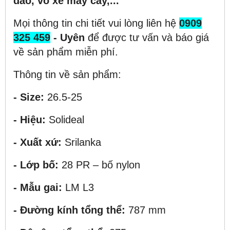
đào, vỏ xe máy cày,...
Mọi thông tin chi tiết vui lòng liên hệ
0909
325 459
- Uyên
để được tư vấn và báo giá
về sản phẩm miễn phí.
Thông tin về sản phẩm:
- Size:
26.5-25
- Hiệu:
Solideal
- Xuất xứ:
Srilanka
- Lớp bố:
28 PR – bố nylon
- Mẫu gai:
LM L3
- Đường kính tổng thể:
787 mm