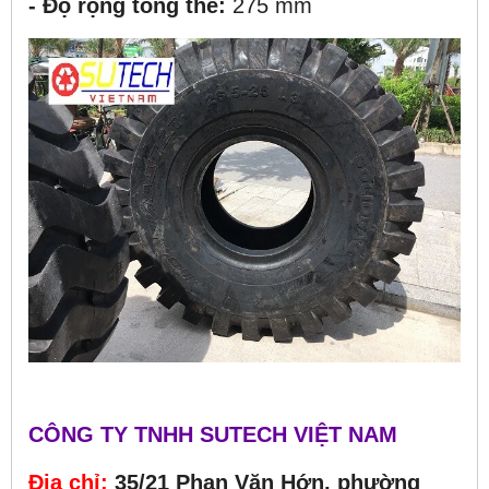
- Độ rộng tổng thể:
275 mm
CÔNG TY TNHH SUTECH VIỆT NAM
Địa chỉ
:
35/21 Phan Văn Hớn, phường