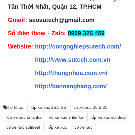
Tân Thới Nhất, Quận 12, TP.HCM
Gmail
:
seosutech@gmail.com
Số điện thoại - Zalo
:
0909 325 459
Web
site
:
http://congnghiepsutech.com/
http://www.sutech.com.vn
http://thungnhua.com.vn/
http://bannanghang.com/
Từ khóa:
lốp xe xúc 26.5-25
vỏ xe xúc 26.5-25
lốp xe xúc srilanka
vỏ xe xúc srilanka
lốp xe xúc solideal
vỏ xe xúc solideal
lốp xe xúc
vỏ xe xúc