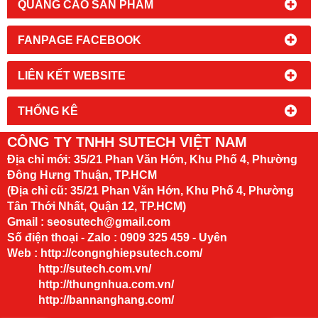
QUẢNG CÁO SẢN PHẨM
FANPAGE FACEBOOK
LIÊN KẾT WEBSITE
THỐNG KÊ
CÔNG TY TNHH SUTECH VIỆT NAM
Địa chỉ mới:
35/21 Phan Văn Hớn, Khu Phố 4, Phường
Đông Hưng Thuận, TP.HCM
(Địa chỉ cũ: 35/21 Phan Văn Hớn, Khu Phố 4, Phường
Tân Thới Nhất, Quận 12, TP.HCM)
Gmail : seosutech@gmail.com
Số điện thoại - Zalo : 0909 325 459 - Uyên
Web :
http://congnghiepsutech.com/
http://sutech.com.vn/
http://thungnhua.com.vn/
http://bannanghang.com/