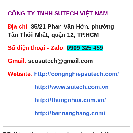
CÔNG TY TNHH SUTECH VIỆT NAM
Địa chỉ
:
35/21 Phan Văn Hớn, phường
Tân Thới Nhất, quận 12, TP.HCM
Số điện thoại - Zalo
:
0909 325 459
Gmail
:
seosutech@gmail.com
Website
:
http://congnghiepsutech.com/
http://www.sutech.com.vn
http://thungnhua.com.vn/
http://bannanghang.com/