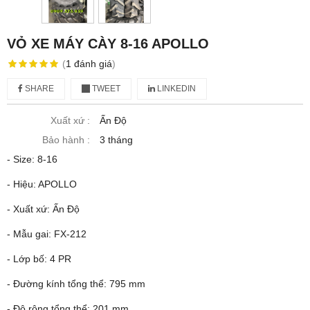
VỎ XE MÁY CÀY 8-16 APOLLO
(
1
đánh giá
)
SHARE
TWEET
LINKEDIN
Xuất xứ :
Ấn Độ
Bảo hành :
3 tháng
- Size: 8-16
- Hiệu: APOLLO
- Xuất xứ: Ấn Độ
- Mẫu gai: FX-212
- Lớp bố: 4 PR
- Đường kính tổng thể: 795 mm
- Độ rộng tổng thể: 201 mm