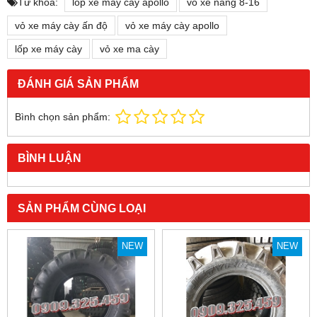
Từ khóa:
lốp xe máy cày apollo
vỏ xe nâng 8-16
vỏ xe máy cày ấn độ
vỏ xe máy cày apollo
lốp xe máy cày
vỏ xe ma cày
ĐÁNH GIÁ SẢN PHẨM
Bình chọn sản phẩm:
BÌNH LUẬN
SẢN PHẨM CÙNG LOẠI
NEW
NEW