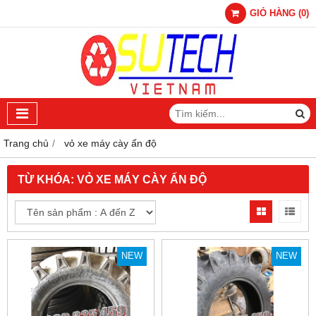
GIỎ HÀNG
(
0
)
Trang chủ
vỏ xe máy cày ấn độ
TỪ KHÓA:
VỎ XE MÁY CÀY ẤN ĐỘ
NEW
NEW