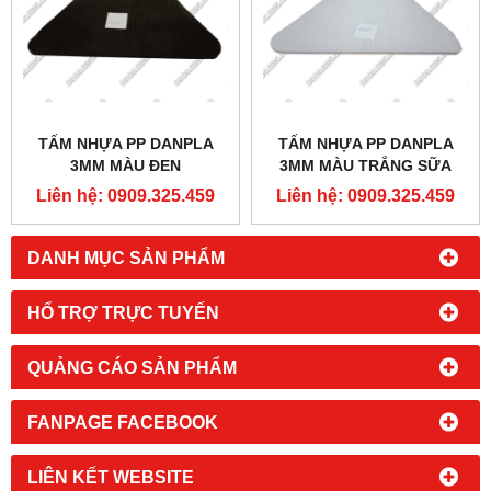
TẤM NHỰA PP DANPLA
TẤM NHỰA PP DANPLA
3MM MÀU ĐEN
3MM MÀU TRẮNG SỮA
Liên hệ: 0909.325.459
Liên hệ: 0909.325.459
DANH MỤC SẢN PHẨM
HỔ TRỢ TRỰC TUYẾN
QUẢNG CÁO SẢN PHẨM
FANPAGE FACEBOOK
LIÊN KẾT WEBSITE