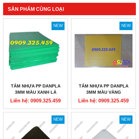
SẢN PHẨM CÙNG LOẠI
NEW
NEW
TẤM NHỰA PP DANPLA
TẤM NHỰA PP DANPLA
3MM MÀU XANH LÁ
3MM MÀU VÀNG
Liên hệ: 0909.325.459
Liên hệ: 0909.325.459
NEW
NEW