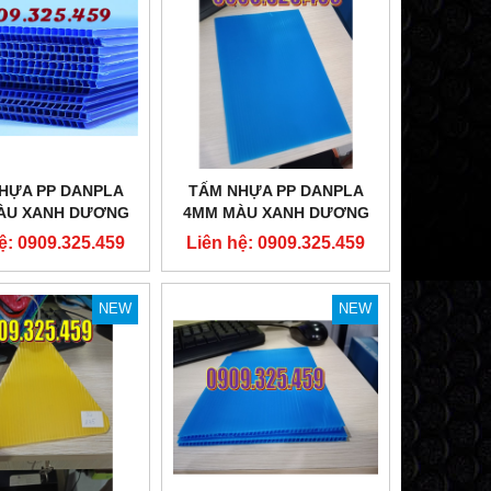
THÙNG NHỰA NẸP GÓC, ĐÁY CỐ
VỎ ĐẶC XE NÂNG 16X
ĐỊNH 580X580X300MM
SUTECH VIỆ
Liên hệ: 0909.325.459
Liên hệ: 0909
HỰA PP DANPLA
TẤM NHỰA PP DANPLA
ÀU XANH DƯƠNG
4MM MÀU XANH DƯƠNG
327
517
ệ: 0909.325.459
Liên hệ: 0909.325.459
NEW
NEW