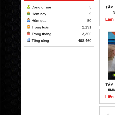
TẤM 
Đang online
5
Hôm nay
9
Liên
Hôm qua
50
Trong tuần
2,191
Trong tháng
3,355
Tổng cộng
498,460
TẤM 
5M
Liên