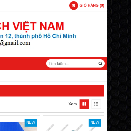
GIỎ HÀNG
(
0
)
Xem
NEW
NEW