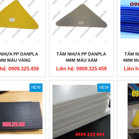
THANG NÂNG ĐÔI
THÙNG NHỰA NẸP GÓC CÓ VÁCH
NGĂN
n hệ: 0909.325.459
Liên hệ: 0909.325.459
NHỰA PP DANPLA
TẤM NHỰA PP DANPLA
TẤM N
MM MÀU VÀNG
4MM MÀU XÁM
4MM M
 hệ: 0909.325.459
Liên hệ: 0909.325.459
Liên h
NEW
NEW