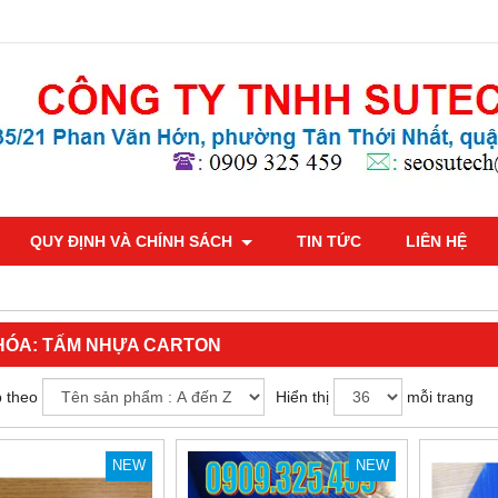
QUY ĐỊNH VÀ CHÍNH SÁCH
TIN TỨC
LIÊN HỆ
HÓA:
TẤM NHỰA CARTON
 theo
Hiển thị
mỗi trang
NEW
NEW