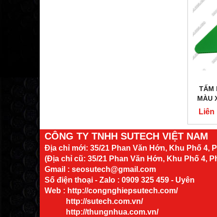
TẤM 
MÀU 
Liên
CÔNG TY TNHH SUTECH VIỆT NAM
Địa chỉ mới:
35/21 Phan Văn Hớn, Khu Phố 4,
(Địa chỉ cũ: 35/21 Phan Văn Hớn, Khu Phố 4, 
Gmail : seosutech@gmail.com
Số điện thoại - Zalo : 0909 325 459 - Uyên
Web :
http://congnghiepsutech.com/
http://sutech.com.vn/
http://thungnhua.com.vn/