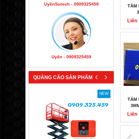
UyênSutech - 0909325459
TẤM 
Liên
Uyên - 0909325459
‹
›
QUẢNG CÁO SẢN PHẨM
NEW
NEW
TẤM 
3MM
Liên