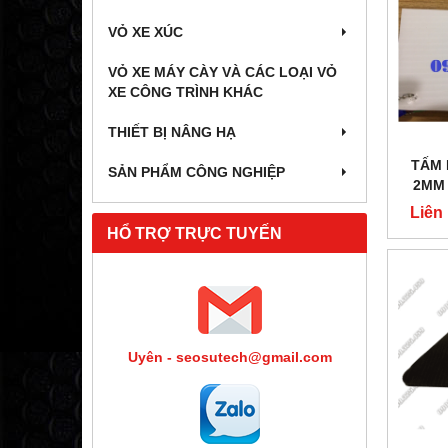
VỎ XE XÚC
VỎ XE MÁY CÀY VÀ CÁC LOẠI VỎ
XE CÔNG TRÌNH KHÁC
THIẾT BỊ NÂNG HẠ
TẤM 
SẢN PHẨM CÔNG NGHIỆP
2MM
Liên
HỔ TRỢ TRỰC TUYẾN
Uyên - seosutech@gmail.com