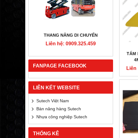
RTON
THANG NÂNG DI CHUYỂN
4MM
Liên hệ: 0909.325.459
Liê
5.459
TẤM 
4
FANPAGE FACEBOOK
Liên
LIÊN KẾT WEBSITE
Sutech Việt Nam
Bàn nâng hàng Sutech
Nhựa công nghiệp Sutech
THỐNG KÊ