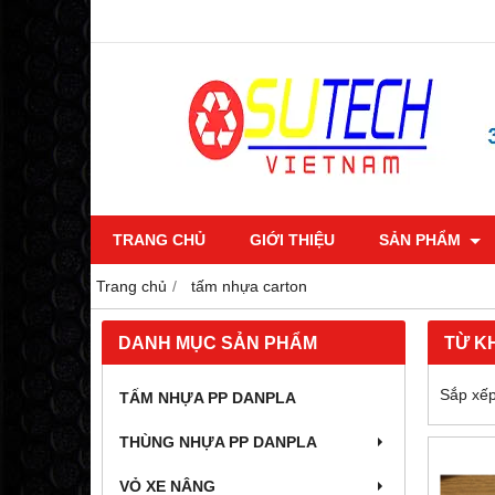
TRANG CHỦ
GIỚI THIỆU
SẢN PHẨM
Trang chủ
tấm nhựa carton
DANH MỤC SẢN PHẨM
TỪ K
Sắp xếp
TẤM NHỰA PP DANPLA
THÙNG NHỰA PP DANPLA
VỎ XE NÂNG