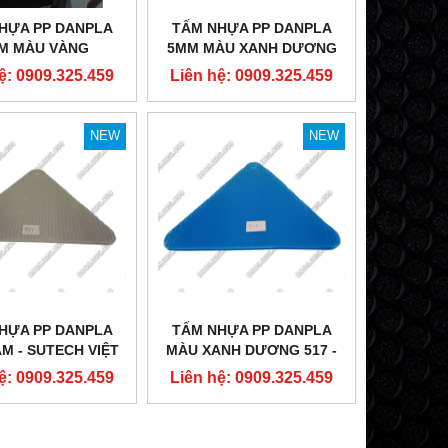
HỰA PP DANPLA
TẤM NHỰA PP DANPLA
M MÀU VÀNG
5MM MÀU XANH DƯƠNG
517
ệ: 0909.325.459
Liên hệ: 0909.325.459
NEW
NEW
HỰA PP DANPLA
TẤM NHỰA PP DANPLA
M - SUTECH VIỆT
MÀU XANH DƯƠNG 517 -
NAM
SUTECH VIỆT NAM
ệ: 0909.325.459
Liên hệ: 0909.325.459