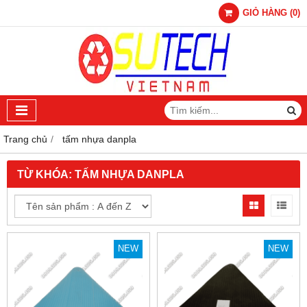
GIỎ HÀNG
(
0
)
Trang chủ
tấm nhựa danpla
TỪ KHÓA:
TẤM NHỰA DANPLA
NEW
NEW