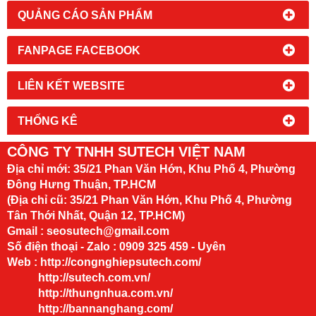
QUẢNG CÁO SẢN PHẨM
FANPAGE FACEBOOK
LIÊN KẾT WEBSITE
THỐNG KÊ
CÔNG TY TNHH SUTECH VIỆT NAM
Địa chỉ mới:
35/21 Phan Văn Hớn, Khu Phố 4, Phường
Đông Hưng Thuận, TP.HCM
(Địa chỉ cũ: 35/21 Phan Văn Hớn, Khu Phố 4, Phường
Tân Thới Nhất, Quận 12, TP.HCM)
Gmail : seosutech@gmail.com
Số điện thoại - Zalo : 0909 325 459 - Uyên
Web :
http://congnghiepsutech.com/
http://sutech.com.vn/
http://thungnhua.com.vn/
http://bannanghang.com/