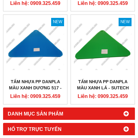
Liên hệ: 0909.325.459
Liên hệ: 0909.325.459
NEW
NEW
TẤM NHỰA PP DANPLA
TẤM NHỰA PP DANPLA
MÀU XANH DƯƠNG 517 -
MÀU XANH LÁ - SUTECH
SUTECH VIỆT NAM
VIỆT NAM
Liên hệ: 0909.325.459
Liên hệ: 0909.325.459
DANH MỤC SẢN PHẨM
HỔ TRỢ TRỰC TUYẾN