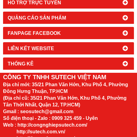
HỔ TRỢ TRỰC TUYẾN
QUẢNG CÁO SẢN PHẨM
FANPAGE FACEBOOK
LIÊN KẾT WEBSITE
THỐNG KÊ
CÔNG TY TNHH SUTECH VIỆT NAM
Địa chỉ mới:
35/21 Phan Văn Hớn, Khu Phố 4, Phường
Đông Hưng Thuận, TP.HCM
(Địa chỉ cũ: 35/21 Phan Văn Hớn, Khu Phố 4, Phường
Tân Thới Nhất, Quận 12, TP.HCM)
Gmail : seosutech@gmail.com
Số điện thoại - Zalo : 0909 325 459 - Uyên
Web :
http://congnghiepsutech.com/
http://sutech.com.vn/