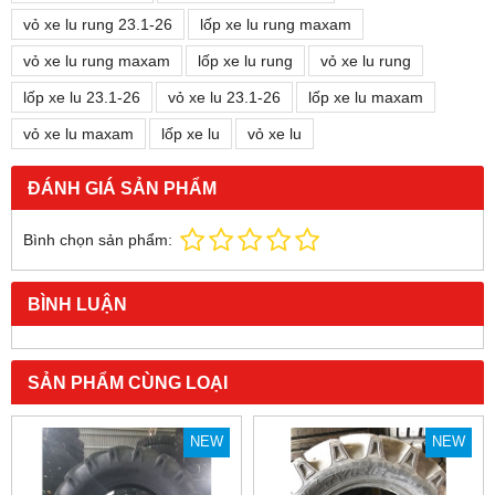
vỏ xe lu rung 23.1-26
lốp xe lu rung maxam
vỏ xe lu rung maxam
lốp xe lu rung
vỏ xe lu rung
lốp xe lu 23.1-26
vỏ xe lu 23.1-26
lốp xe lu maxam
vỏ xe lu maxam
lốp xe lu
vỏ xe lu
ĐÁNH GIÁ SẢN PHẨM
Bình chọn sản phẩm:
BÌNH LUẬN
SẢN PHẨM CÙNG LOẠI
NEW
NEW