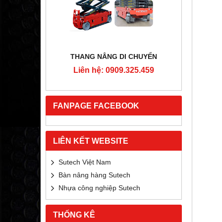
RTON
THANG NÂNG DI CHUYỂN
4MM
Liên hệ: 0909.325.459
Liê
5.459
FANPAGE FACEBOOK
LIÊN KẾT WEBSITE
Sutech Việt Nam
Bàn nâng hàng Sutech
Nhựa công nghiệp Sutech
THỐNG KÊ