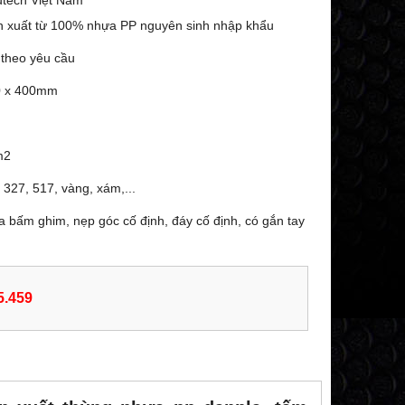
utech Việt Nam
ản xuất từ 100% nhựa PP nguyên sinh nhập khẩu
 theo yêu cầu
80 x 400mm
m2
327, 517, vàng, xám,...
a bấm ghim, nẹp góc cố định, đáy cố định, có gắn tay
5.459