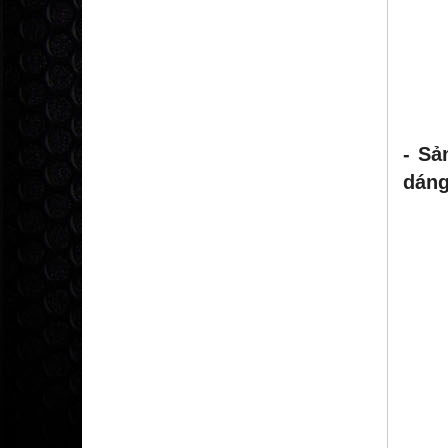
- Sả
dáng