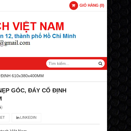
GIỎ HÀNG
(
0
)
ĐỊNH 610x380x400MM
ẸP GÓC, ĐÁY CỐ ĐỊNH
M
á
)
ET
LINKEDIN