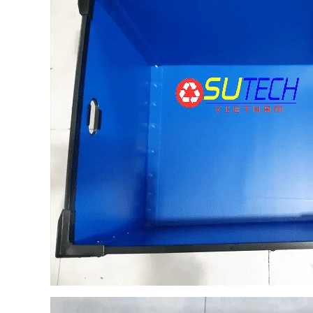
THANG NÂNG ĐÔI
THÙNG NHỰA NẸP GÓC CÓ VÁCH
NGĂN
n hệ: 0909.325.459
Liên hệ: 0909.325.459