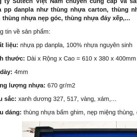
 ty Sutech Việt Nam chuyên cung cấp và sả
 pp danpla như thùng nhựa carton, thùng n
, thùng nhựa nẹp góc, thùng nhựa đáy xếp,...
g tin về sản phẩm:
t liệu:
nhựa pp danpla, 100% nhựa nguyên sinh
ch thước:
Dài x Rộng x Cao = 610 x 380 x 400m
 dày:
4mm
ọng lượng nhựa:
670 gr/m2
NEW
NEW
u sắc:
xanh dương 327, 517, vàng, xám,...
ểu dáng:
thùng nhựa bấm ghim, nẹp miệng thùng, đ