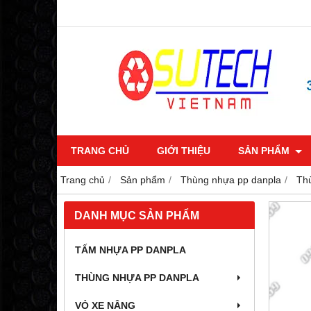
TRANG CHỦ
GIỚI THIỆU
SẢN PHẨM
Trang chủ
Sản phẩm
Thùng nhựa pp danpla
Thù
DANH MỤC SẢN PHẨM
TẤM NHỰA PP DANPLA
THÙNG NHỰA PP DANPLA
VỎ XE NÂNG