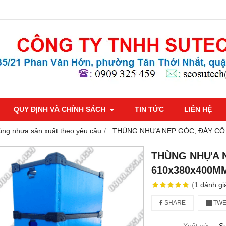
QUY ĐỊNH VÀ CHÍNH SÁCH
TIN TỨC
LIÊN HỆ
ng nhựa sản xuất theo yêu cầu
THÙNG NHỰA NẸP GÓC, ĐÁY CỐ 
THÙNG NHỰA N
610x380x400M
(
1
đánh gi
SHARE
TWE