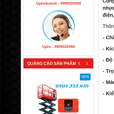
Công
UyênSutech - 0909325459
nhựa
điện
Thôn
- Chấ
Uyên - 0909325459
- Kí
- Độ
‹
›
QUẢNG CÁO SẢN PHẨM
- Tr
NEW
NEW
- Mà
- Ki