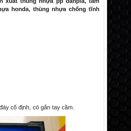
n xuất thùng nhựa pp danpla, tấm
hựa honda, thùng nhựa chống tĩnh
m
NEW
áy cố định, có gắn tay cầm.