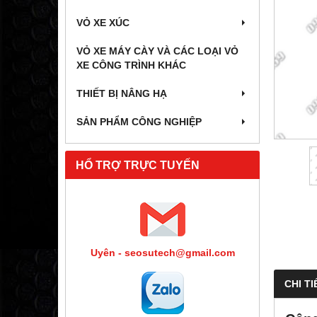
VỎ XE XÚC
VỎ XE MÁY CÀY VÀ CÁC LOẠI VỎ
XE CÔNG TRÌNH KHÁC
THIẾT BỊ NÂNG HẠ
SẢN PHẨM CÔNG NGHIỆP
HỔ TRỢ TRỰC TUYẾN
Uyên - seosutech@gmail.com
CHI TI