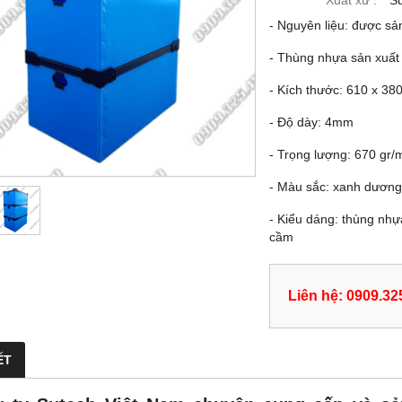
Xuất xứ :
S
- Nguyên liệu: được s
- Thùng nhựa sản xuất
- Kích thước: 610 x 3
- Độ dày: 4mm
- Trọng lượng: 670 gr/
- Màu sắc: xanh dương 
- Kiểu dáng: thùng nhự
cầm
Liên hệ: 0909.32
ẾT