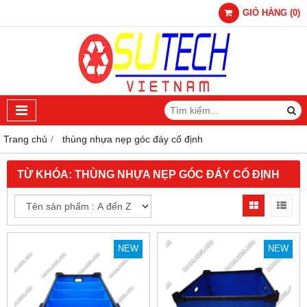
GIỎ HÀNG
(
0
)
Trang chủ
thùng nhựa nẹp góc đáy cố định
TỪ KHÓA:
THÙNG NHỰA NẸP GÓC ĐÁY CỐ ĐỊNH
NEW
NEW