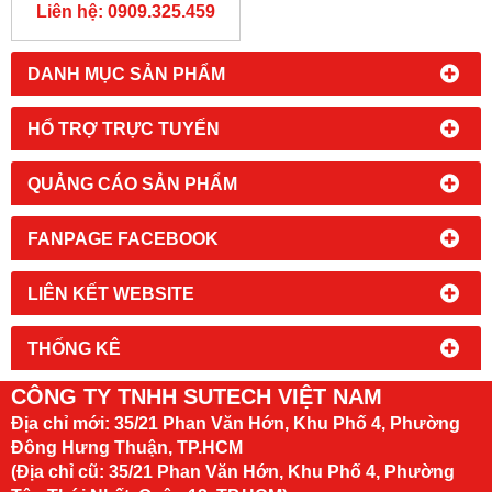
610X380X400MM
Liên hệ: 0909.325.459
DANH MỤC SẢN PHẨM
HỔ TRỢ TRỰC TUYẾN
QUẢNG CÁO SẢN PHẨM
FANPAGE FACEBOOK
LIÊN KẾT WEBSITE
THỐNG KÊ
CÔNG TY TNHH SUTECH VIỆT NAM
Địa chỉ mới:
35/21 Phan Văn Hớn, Khu Phố 4, Phường
Đông Hưng Thuận, TP.HCM
(Địa chỉ cũ: 35/21 Phan Văn Hớn, Khu Phố 4, Phường