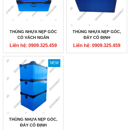
THÙNG NHỰA NẸP GÓC
THÙNG NHỰA NẸP GÓC,
CÓ VÁCH NGĂN
ĐÁY CỐ ĐỊNH
580X580X300MM
Liên hệ: 0909.325.459
Liên hệ: 0909.325.459
NEW
THÙNG NHỰA NẸP GÓC,
ĐÁY CỐ ĐỊNH