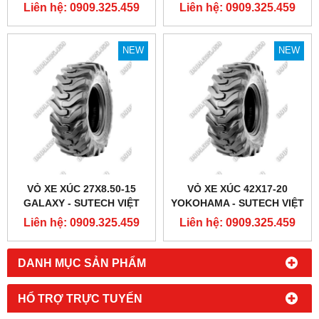
Liên hệ: 0909.325.459
Liên hệ: 0909.325.459
NEW
NEW
VỎ XE XÚC 27X8.50-15
VỎ XE XÚC 42X17-20
GALAXY - SUTECH VIỆT
YOKOHAMA - SUTECH VIỆT
NAM
NAM
Liên hệ: 0909.325.459
Liên hệ: 0909.325.459
DANH MỤC SẢN PHẨM
HỔ TRỢ TRỰC TUYẾN