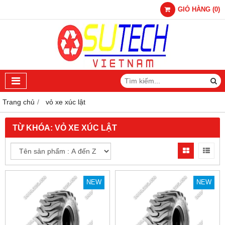
GIỎ HÀNG
(
0
)
Trang chủ
vỏ xe xúc lật
TỪ KHÓA:
VỎ XE XÚC LẬT
NEW
NEW