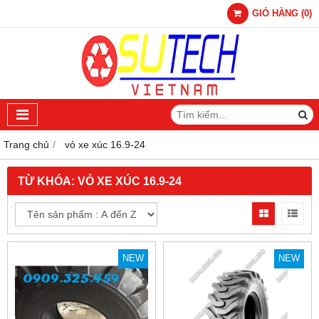
GIỎ HÀNG
(
0
)
Trang chủ
vỏ xe xúc 16.9-24
TỪ KHÓA:
VỎ XE XÚC 16.9-24
NEW
NEW