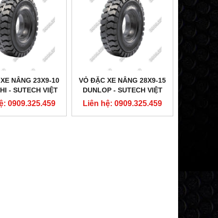
 XE NÂNG 23X9-10
VỎ ĐẶC XE NÂNG 28X9-15
I - SUTECH VIỆT
DUNLOP - SUTECH VIỆT
NAM
NAM
ệ: 0909.325.459
Liên hệ: 0909.325.459