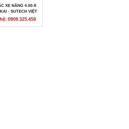
C XE NÂNG 4.00-8
AI - SUTECH VIỆT
NAM
 hệ: 0909.325.459
NEW
NEW