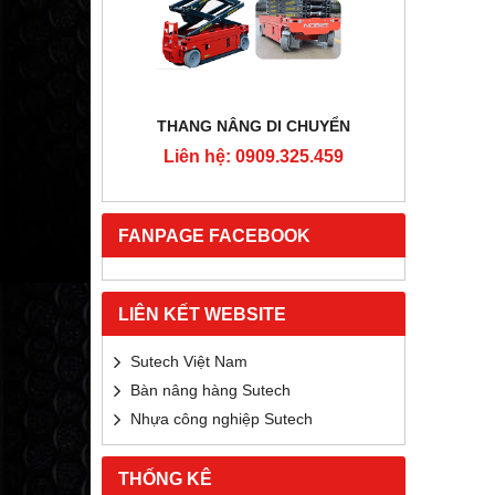
RTON
THANG NÂNG DI CHUYỂN
4MM
Liên hệ: 0909.325.459
Liê
5.459
FANPAGE FACEBOOK
LIÊN KẾT WEBSITE
Sutech Việt Nam
Bàn nâng hàng Sutech
Nhựa công nghiệp Sutech
THỐNG KÊ