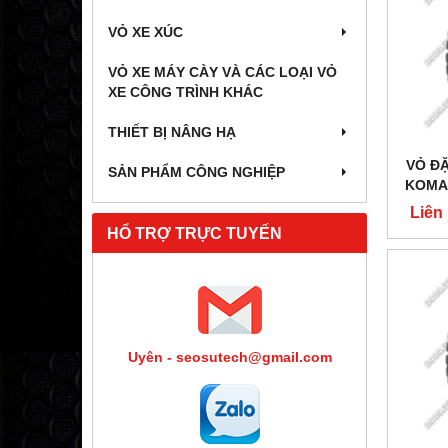
VỎ XE XÚC
VỎ XE MÁY CÀY VÀ CÁC LOẠI VỎ
XE CÔNG TRÌNH KHÁC
THIẾT BỊ NÂNG HẠ
VỎ ĐẶ
SẢN PHẨM CÔNG NGHIỆP
KOMAC
Liên
HỔ TRỢ TRỰC TUYẾN
Uyên - seosutech@gmail.com