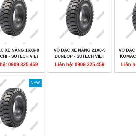
C XE NÂNG 16X6-8
VỎ ĐẶC XE NÂNG 21X8-9
VỎ ĐẶC
HI - SUTECH VIỆT
DUNLOP - SUTECH VIỆT
KOMACH
NAM
NAM
 hệ: 0909.325.459
Liên hệ: 0909.325.459
Liên h
NEW