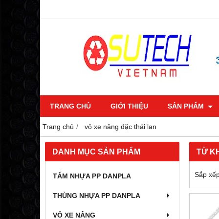
TRANG CHỦ
GIỚI THIỆU
SẢN PHẨM
Trang chủ
vỏ xe nâng đặc thái lan
DANH MỤC SẢN PHẨM
TỪ K
Sắp xếp
TẤM NHỰA PP DANPLA
THÙNG NHỰA PP DANPLA
VỎ XE NÂNG