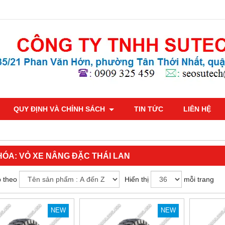
QUY ĐỊNH VÀ CHÍNH SÁCH
TIN TỨC
LIÊN HỆ
HÓA:
VỎ XE NÂNG ĐẶC THÁI LAN
 theo
Hiển thị
mỗi trang
NEW
NEW