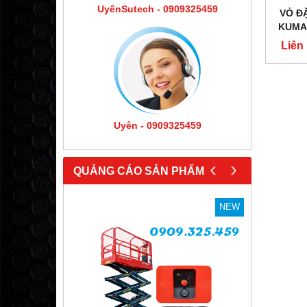
UyênSutech - 0909325459
VỎ ĐẶ
KUMAK
Liên
Uyên - 0909325459
‹
›
QUẢNG CÁO SẢN PHẨM
NEW
NEW