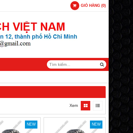
GIỎ HÀNG
(
0
)
Xem
NEW
NEW