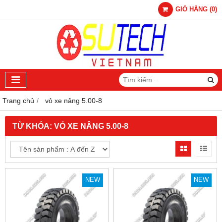
GIỎ HÀNG
(
0
)
Trang chủ
vỏ xe nâng 5.00-8
TỪ KHÓA:
VỎ XE NÂNG 5.00-8
NEW
NEW