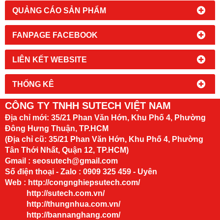
QUẢNG CÁO SẢN PHẨM
FANPAGE FACEBOOK
LIÊN KẾT WEBSITE
THỐNG KÊ
CÔNG TY TNHH SUTECH VIỆT NAM
Địa chỉ mới:
35/21 Phan Văn Hớn, Khu Phố 4, Phường
Đông Hưng Thuận, TP.HCM
(Địa chỉ cũ: 35/21 Phan Văn Hớn, Khu Phố 4, Phường
Tân Thới Nhất, Quận 12, TP.HCM)
Gmail : seosutech@gmail.com
Số điện thoại - Zalo : 0909 325 459 - Uyên
Web :
http://congnghiepsutech.com/
http://sutech.com.vn/
http://thungnhua.com.vn/
http://bannanghang.com/