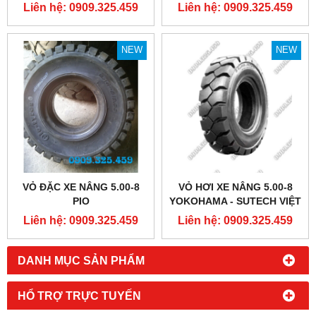
SUTECH VIỆT NAM
Liên hệ: 0909.325.459
Liên hệ: 0909.325.459
NEW
NEW
VỎ ĐẶC XE NÂNG 5.00-8
VỎ HƠI XE NÂNG 5.00-8
PIO
YOKOHAMA - SUTECH VIỆT
NAM
Liên hệ: 0909.325.459
Liên hệ: 0909.325.459
DANH MỤC SẢN PHẨM
HỔ TRỢ TRỰC TUYẾN