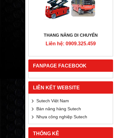
RTON
THANG NÂNG DI CHUYỂN
4MM
Liên hệ: 0909.325.459
Liê
5.459
FANPAGE FACEBOOK
LIÊN KẾT WEBSITE
Sutech Việt Nam
Bàn nâng hàng Sutech
Nhựa công nghiệp Sutech
THỐNG KÊ