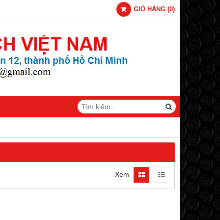
GIỎ HÀNG
(
0
)
Xem