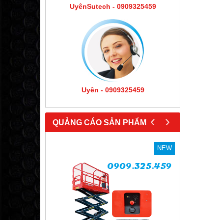
UyênSutech - 0909325459
Uyên - 0909325459
‹
›
QUẢNG CÁO SẢN PHẨM
NEW
NEW