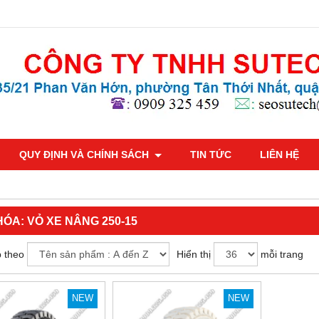
QUY ĐỊNH VÀ CHÍNH SÁCH
TIN TỨC
LIÊN HỆ
HÓA:
VỎ XE NÂNG 250-15
 theo
Hiển thị
mỗi trang
NEW
NEW