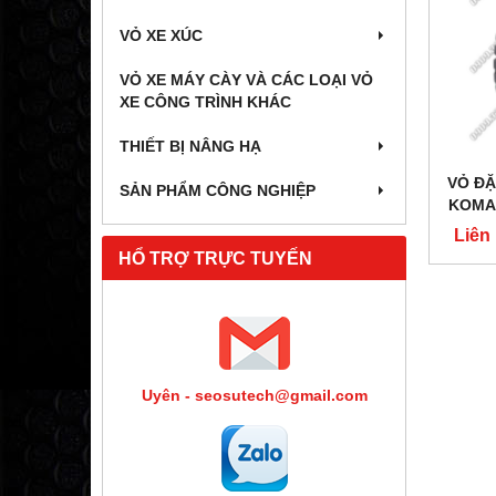
VỎ XE XÚC
VỎ XE MÁY CÀY VÀ CÁC LOẠI VỎ
XE CÔNG TRÌNH KHÁC
THIẾT BỊ NÂNG HẠ
VỎ ĐẶ
SẢN PHẨM CÔNG NGHIỆP
KOMAC
Liên
HỔ TRỢ TRỰC TUYẾN
Uyên - seosutech@gmail.com