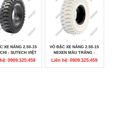
C XE NÂNG 2.50-15
VỎ ĐẶC XE NÂNG 2.50-15
HI - SUTECH VIỆT
NEXEN MÀU TRẮNG -
NAM
SUTECH VIỆT NAM
 hệ: 0909.325.459
Liên hệ: 0909.325.459