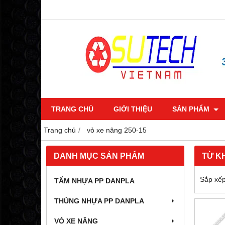
TRANG CHỦ
GIỚI THIỆU
SẢN PHẨM
Trang chủ
vỏ xe nâng 250-15
DANH MỤC SẢN PHẨM
TỪ K
Sắp xếp
TẤM NHỰA PP DANPLA
THÙNG NHỰA PP DANPLA
VỎ XE NÂNG