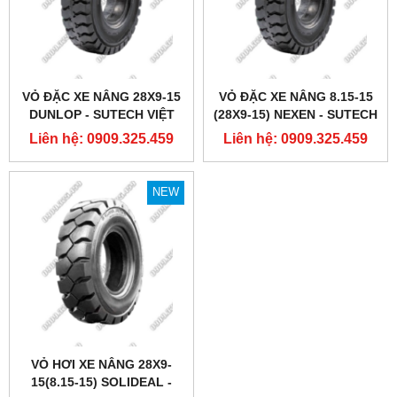
VỎ ĐẶC XE NÂNG 28X9-15
VỎ ĐẶC XE NÂNG 8.15-15
DUNLOP - SUTECH VIỆT
(28X9-15) NEXEN - SUTECH
NAM
VIỆT NAM
Liên hệ: 0909.325.459
Liên hệ: 0909.325.459
NEW
VỎ HƠI XE NÂNG 28X9-
15(8.15-15) SOLIDEAL -