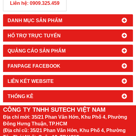
SUTECH VIỆT NAM
Liên hệ: 0909.325.459
DANH MỤC SẢN PHẨM
HỔ TRỢ TRỰC TUYẾN
QUẢNG CÁO SẢN PHẨM
FANPAGE FACEBOOK
LIÊN KẾT WEBSITE
THỐNG KÊ
CÔNG TY TNHH SUTECH VIỆT NAM
Địa chỉ mới:
35/21 Phan Văn Hớn, Khu Phố 4, Phường
Đông Hưng Thuận, TP.HCM
(Địa chỉ cũ: 35/21 Phan Văn Hớn, Khu Phố 4, Phường