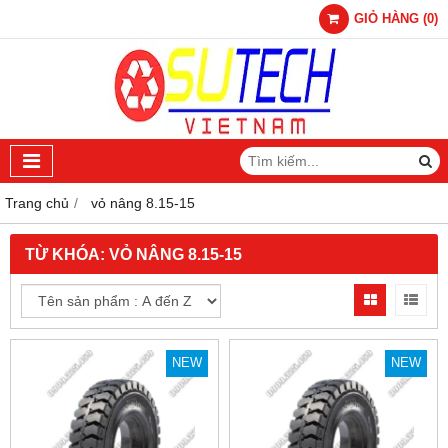
GIỎ HÀNG
(
0
)
Trang chủ
vỏ nâng 8.15-15
TỪ KHÓA:
VỎ NÂNG 8.15-15
NEW
NEW