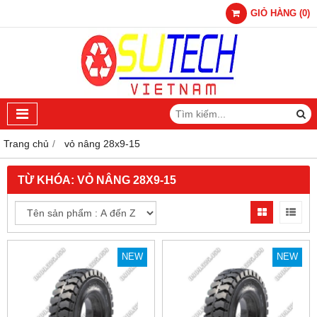
GIỎ HÀNG
(
0
)
Trang chủ
vỏ nâng 28x9-15
TỪ KHÓA:
VỎ NÂNG 28X9-15
NEW
NEW