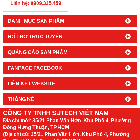
SUTECH VIỆT NAM
Liên hệ: 0909.325.459
DANH MỤC SẢN PHẨM
HỔ TRỢ TRỰC TUYẾN
QUẢNG CÁO SẢN PHẨM
FANPAGE FACEBOOK
LIÊN KẾT WEBSITE
THỐNG KÊ
CÔNG TY TNHH SUTECH VIỆT NAM
Địa chỉ mới:
35/21 Phan Văn Hớn, Khu Phố 4, Phường
Đông Hưng Thuận, TP.HCM
(Địa chỉ cũ: 35/21 Phan Văn Hớn, Khu Phố 4, Phường