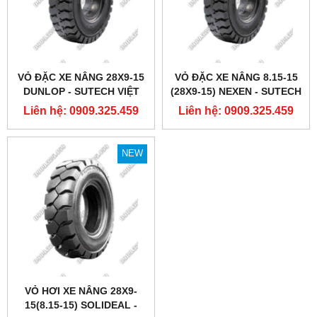
VỎ ĐẶC XE NÂNG 28X9-15
VỎ ĐẶC XE NÂNG 8.15-15
DUNLOP - SUTECH VIỆT
(28X9-15) NEXEN - SUTECH
NAM
VIỆT NAM
Liên hệ: 0909.325.459
Liên hệ: 0909.325.459
NEW
VỎ HƠI XE NÂNG 28X9-
15(8.15-15) SOLIDEAL -