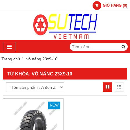
GIỎ HÀNG
(
0
)
Trang chủ
vỏ nâng 23x9-10
TỪ KHÓA:
VỎ NÂNG 23X9-10
NEW