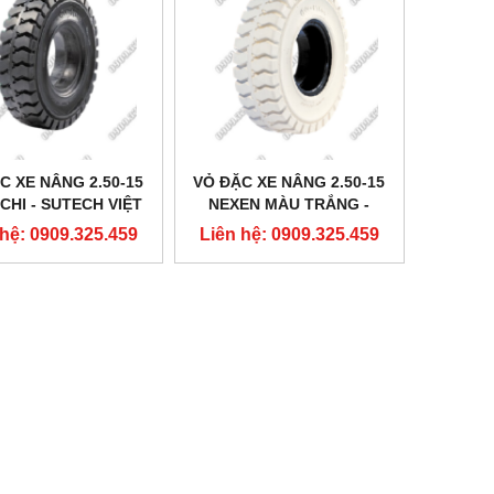
C XE NÂNG 2.50-15
VỎ ĐẶC XE NÂNG 2.50-15
HI - SUTECH VIỆT
NEXEN MÀU TRẮNG -
NAM
SUTECH VIỆT NAM
 hệ: 0909.325.459
Liên hệ: 0909.325.459