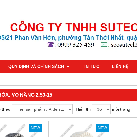
QUY ĐỊNH VÀ CHÍNH SÁCH
TIN TỨC
LIÊN HỆ
HÓA:
VỎ NÂNG 2.50-15
 theo
Hiển thị
mỗi trang
NEW
NEW