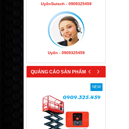
UyênSutech - 0909325459
Uyên - 0909325459
‹
›
QUẢNG CÁO SẢN PHẨM
NEW
NEW