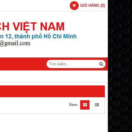
GIỎ HÀNG
(
0
)
Xem