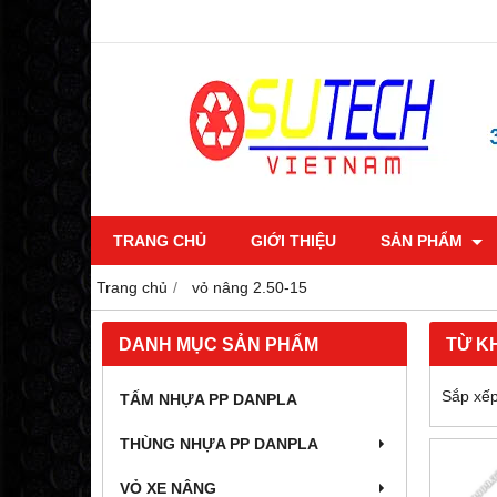
TRANG CHỦ
GIỚI THIỆU
SẢN PHẨM
Trang chủ
vỏ nâng 2.50-15
DANH MỤC SẢN PHẨM
TỪ K
Sắp xếp
TẤM NHỰA PP DANPLA
THÙNG NHỰA PP DANPLA
VỎ XE NÂNG