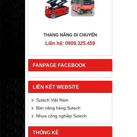
RTON
THANG NÂNG DI CHUYỂN
4MM
Liên hệ: 0909.325.459
Liê
5.459
FANPAGE FACEBOOK
LIÊN KẾT WEBSITE
Sutech Việt Nam
Bàn nâng hàng Sutech
Nhựa công nghiệp Sutech
THỐNG KÊ