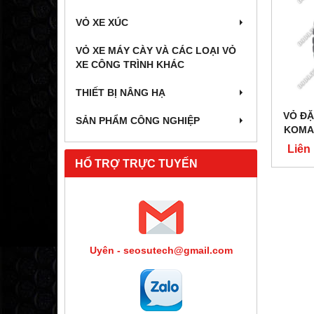
VỎ XE XÚC
VỎ XE MÁY CÀY VÀ CÁC LOẠI VỎ
XE CÔNG TRÌNH KHÁC
THIẾT BỊ NÂNG HẠ
VỎ ĐẶ
SẢN PHẨM CÔNG NGHIỆP
KOMAC
Liên
HỔ TRỢ TRỰC TUYẾN
Uyên - seosutech@gmail.com