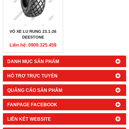
VỎ XE LU RUNG 23.1-26
DEESTONE
Liên hệ: 0909.325.459
DANH MỤC SẢN PHẨM
HỔ TRỢ TRỰC TUYẾN
QUẢNG CÁO SẢN PHẨM
FANPAGE FACEBOOK
LIÊN KẾT WEBSITE