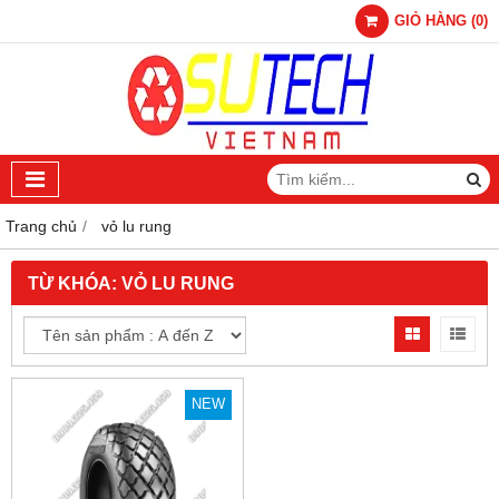
GIỎ HÀNG
(
0
)
Trang chủ
vỏ lu rung
TỪ KHÓA:
VỎ LU RUNG
NEW