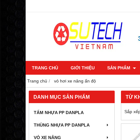
TRANG CHỦ
GIỚI THIỆU
SẢN PHẨM
Trang chủ
vỏ hơi xe nâng ấn độ
DANH MỤC SẢN PHẨM
TỪ K
Sắp xếp
TẤM NHỰA PP DANPLA
THÙNG NHỰA PP DANPLA
VỎ XE NÂNG