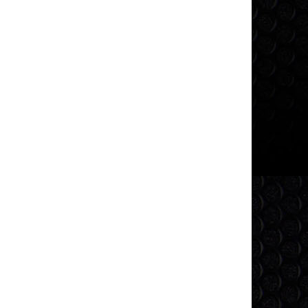
THÙNG NHỰA NẸP GÓC, ĐÁY CỐ
VỎ ĐẶC XE NÂNG 16X
ĐỊNH 580X580X300MM
SUTECH VIỆ
Liên hệ: 0909.325.459
Liên hệ: 0909