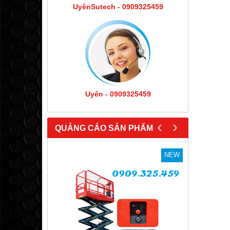
UyênSutech - 0909325459
Uyên - 0909325459
‹
›
QUẢNG CÁO SẢN PHẨM
NEW
NEW