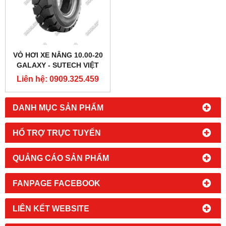
VỎ HƠI XE NÂNG 10.00-20
GALAXY - SUTECH VIỆT
NAM
Liên hệ: 0909.325.459
DANH MỤC SẢN PHẨM
HỔ TRỢ TRỰC TUYẾN
QUẢNG CÁO SẢN PHẨM
FANPAGE FACEBOOK
LIÊN KẾT WEBSITE