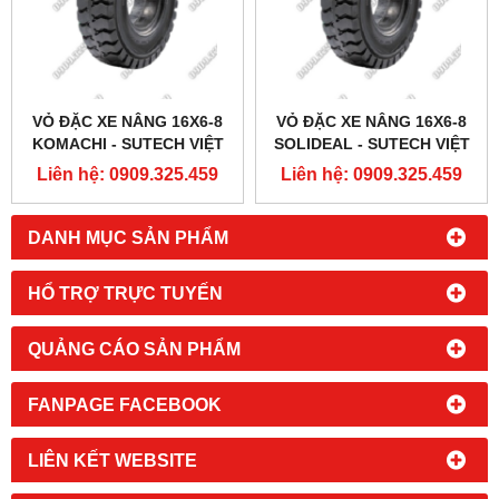
VỎ ĐẶC XE NÂNG 16X6-8
VỎ ĐẶC XE NÂNG 16X6-8
KOMACHI - SUTECH VIỆT
SOLIDEAL - SUTECH VIỆT
NAM
NAM
Liên hệ: 0909.325.459
Liên hệ: 0909.325.459
DANH MỤC SẢN PHẨM
HỔ TRỢ TRỰC TUYẾN
QUẢNG CÁO SẢN PHẨM
FANPAGE FACEBOOK
LIÊN KẾT WEBSITE