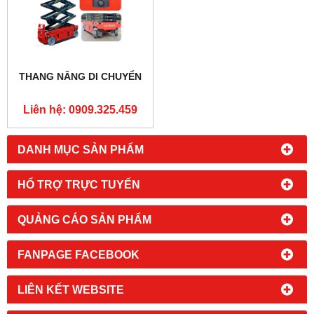
THANG NÂNG DI CHUYỂN
Liên hệ: 0909.325.459
DANH MỤC SẢN PHẨM
HỔ TRỢ TRỰC TUYẾN
QUẢNG CÁO SẢN PHẨM
FANPAGE FACEBOOK
LIÊN KẾT WEBSITE